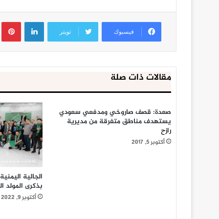
لينكدإن
ب
فيسبوك
تويتر
مقالات ذات صلة
صعدة: قصف صاروخي ومدفعي سعودي
يستهدف مناطق متفرقة من مديرية
رازح
أكتوبر 5, 2017
الجالية اليمني
بذكرى المولد ا
أكتوبر 9, 2022