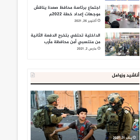
اجتماع برئاسة محافظ صعدة يناقش
موجهات إعداد خطة 2022م
أكتوبر 26, 2021
الداخلية تحتفي بتخرج الدفعة الثانية
من منتسبي أمن محافظة مأرب
مارس 2, 2021
أناشيد وزوامل
العدو
الداخلية
الإسرائيلي
المصرية
اعتقل
تعلن
543
إحباط
طفلا
‘مخطط
فلسطينيا
كبير’
خلال
للإخوان
يناير 31, 2021
يوليو 23, 2020
2020
المسلمين