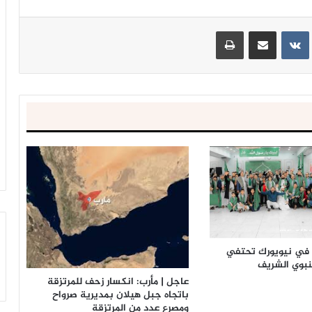
ينتيريست
مشاركة عبر البريد
طباعة
ة في نيويورك تحتفي
لنبوي الشريف
عاجل | مأرب: انكسار زحف للمرتزقة
باتجاه جبل هيلان بمديرية صرواح
ومصرع عدد من المرتزقة