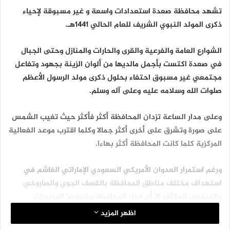
تشهد محافظة صعدة استعدادات واسعة و غير مسبوقة لإحياء
ذكرى المولد النبوي الشريف للعام الحالي 1441هـ.
الشوارع العامة والفرعية والقرى والحارات والمنازل وحتى الجبال
في صعدة اكتست بأجمل مالديها من ألوان الزينة بجهود وتفاعل
مجتمعي غير مسبوق احتفاء بحلول ذكرى مولد الرسول الأعظم
صلوات الله وسلامه عليه وعلى آله وسلم.
وعلى مدار الساعة تزدان المحافظة أكثر فأكثر حيث تغيب الشمس
على صورة وتشرق على أخرى أكثر جمالا وكلما اقترب موعد الفعالية
المركزية كلما كانت المحافظة أكثر بهاءا.
ورغم استمرار العدوان الأمريكي السعودي الإماراتي الغاشم في
استهداف مختلف مناطق المحافظة بالقصف الجوي والصاروخي
والمدفعي المكثف إلا أن ابناء المحافظة وخصوصا المديريات
الحدودية مع العدو السعودي تشهد نشاطاً غير مسبوق
اظهر المزيد
واستعدادات كبرى تؤكد التمسك برسول الله رغم الاعمال البشعة