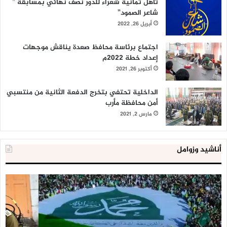
تأهل ثمانية شعراء للدور نصف نهائي بمسابقة ”
شاعر الصمود”
أبريل 26, 2022
اجتماع برئاسة محافظ صعدة يناقش موجهات
إعداد خطة 2022م
أكتوبر 26, 2021
الداخلية تحتفي بتخرج الدفعة الثانية من منتسبي
أمن محافظة مأرب
مارس 2, 2021
أناشيد وزوامل
العدو
الد
الإسرائيلي
ال
اعتقل
تع
543
إح
طفلا
‘م