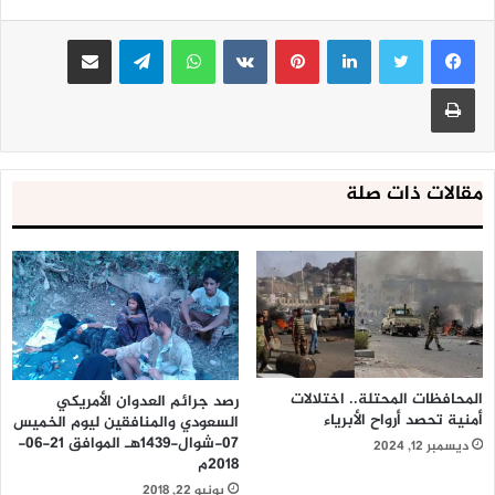
لطواغيت الأرض الذين يستاؤون من مجرد ذكر الرسول الكريم.
لينكدإن
بينتيريست
واتساب
تيلقرام
مشاركة عبر البريد
طباعة
مقالات ذات صلة
المحافظات المحتلة.. اختلالات
رصد جرائم العدوان الأمريكي
أمنية تحصد أرواح الأبرياء
السعودي والمنافقين ليوم الخميس
07-شوال-1439هـ الموافق 21-06-
ديسمبر 12, 2024
2018م
يونيو 22, 2018