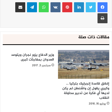
لينكدإن
بينتيريست
واتساب
تيلقرام
مشاركة عبر البريد
طباعة
مقالات ذات صلة
وزير الدفاع يزور نجران ويتوعد
العدوان بمفاجآت كبرى
سبتمبر 5, 2017
إغلاق قاعدة إنجرليك بتركيا …
وكيري يقول إن واشنطن لم يكن
لديها أي فكرة عن تدبير محاولة
انقلاب
يوليو 16, 2016