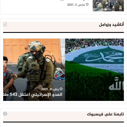
مارس 2, 2021
أناشيد وزوامل
العدو
الد
الإسرائيلي
ال
اعتقل
تع
543
إح
طفلا
‘م
فلسطينيا
كبي
خلال
للإ
2020
ال
ا
يناير 31, 2021
العدو الإسرائيلي اعتقل 543 طفلا فلسطينيا خلال 2020
ا
تابعنا على فيسبوك