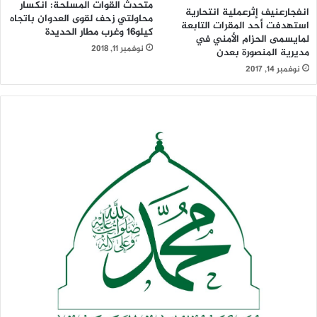
متحدث القوات المسلحة: انكسار
انفجارعنيف إثرعملية انتحارية
محاولتي زحف لقوى العدوان باتجاه
استهدفت أحد المقرات التابعة
كيلو16 وغرب مطار الحديدة
لمايسمى الحزام الأمني في
نوفمبر 11, 2018
مديرية المنصورة بعدن
نوفمبر 14, 2017