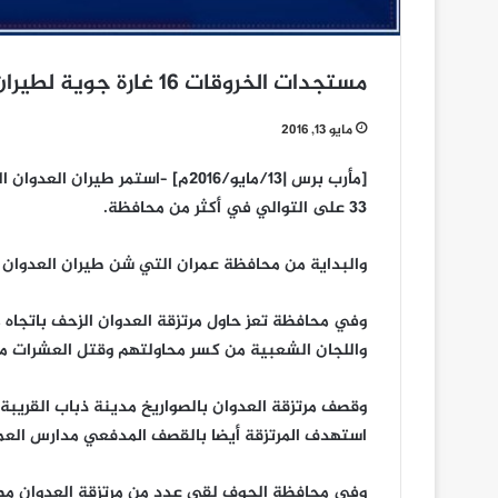
مستجدات الخروقات 16 غارة جوية لطيران العدوان وأستمراره لليوم الـ33 على التوالي
مايو 13, 2016
[مأرب برس |13/مايو/2016م] –استمر
33 على التوالي في أكثر من محافظة.
والبداية من محافظة عمران التي شن طيران العدوان 16 غارة على موقع المهلهل العسكري في مديرية خمر.
وفي محافظة تعز حاول مرتزقة العدوان الزحف باتجاه
واللجان الشعبية من كسر محاولتهم وقتل العشرات م
وقصف مرتزقة العدوان بالصواريخ مدينة ذباب القريبة 
استهدف المرتزقة أيضا بالقصف المدفعي مدارس العمر
وفي محافظة الجوف لقي عدد من مرتزقة العدوان مصر