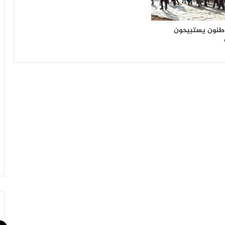
طنون يستبيحون