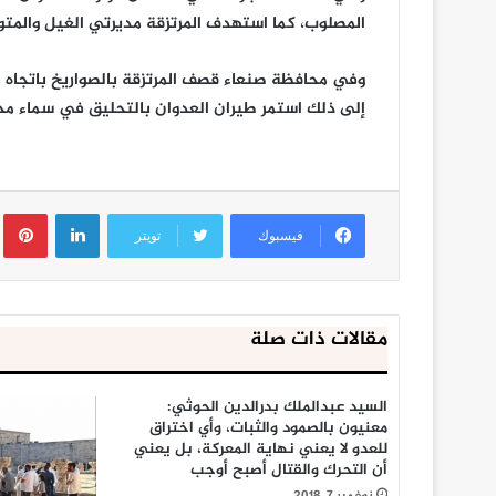
المصلوب، كما استهدف المرتزقة مديرتي الغيل والمت
وفي محافظة صنعاء قصف المرتزقة بالصواريخ باتجاه
إلى ذلك استمر طيران العدوان بالتحليق في سماء مح
لينكدإن
ب
فيسبوك
تويتر
مقالات ذات صلة
السيد عبدالملك بدرالدين الحوثي:
معنيون بالصمود والثبات، وأي اختراق
للعدو لا يعني نهاية المعركة، بل يعني
أن التحرك والقتال أصبح أوجب
نوفمبر 7, 2018