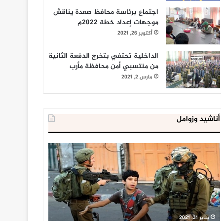
اجتماع برئاسة محافظ صعدة يناقش
موجهات إعداد خطة 2022م
أكتوبر 26, 2021
الداخلية تحتفي بتخرج الدفعة الثانية
من منتسبي أمن محافظة مأرب
مارس 2, 2021
أناشيد وزوامل
العدو
الداخلية
الإسرائيلي
المصرية
اعتقل
تعلن
543
إحباط
طفلا
‘مخطط
فلسطينيا
كبير’
خلال
للإخوان
يناير 31, 2021
يوليو 23, 2020
2020
المسلمين