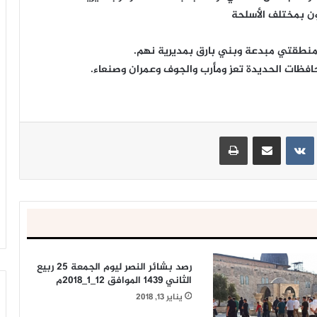
ون بمختلف الأسلحة
 منطقتي مبدعة وبني بارق بمديرية نهم.
افظات الحديدة تعز ومأرب والجوف وعمران وصنعاء.
ينتيريست
مشاركة عبر البريد
طباعة
رصد بشائر النصر ليوم الجمعة 25 ربيع
الثاني 1439 الموافق 12_1_2018م
يناير 13, 2018