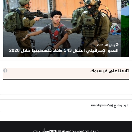
الإسرائيلي
ال
اعتقل
تع
543
إح
طفلا
‘م
فلسطينيا
كبي
خلال
للإ
2020
ال
ا
يناير 31, 2021
العدو الإسرائيلي اعتقل 543 طفلا فلسطينيا خلال 2020
ا
تابعنا على فيسبوك
غرد وتابع @maribpress1
جميع الحقوق محفوظة © 2026-مأرب نت