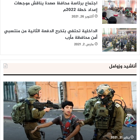
اجتماع برئاسة محافظ صعدة يناقش موجهات
إعداد خطة 2022م
أكتوبر 26, 2021
الداخلية تحتفي بتخرج الدفعة الثانية من منتسبي
أمن محافظة مأرب
مارس 2, 2021
أناشيد وزوامل
العدو
الد
الإسرائيلي
ال
اعتقل
تع
543
إح
طفلا
‘م
فلسطينيا
كبي
خلال
للإ
2020
ال
ا
يناير 31, 2021