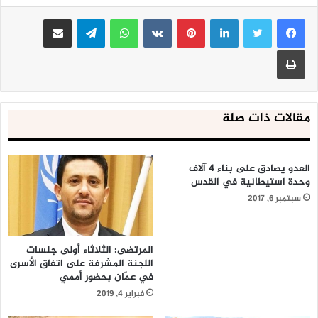
لينكدإن
بينتيريست
واتساب
تيلقرام
مشاركة عبر البريد
طباعة
مقالات ذات صلة
العدو يصادق على بناء 4 آلاف
وحدة استيطانية في القدس
سبتمبر 6, 2017
المرتضى: الثلاثاء أولى جلسات
اللجنة المشرفة على اتفاق الأسرى
في عمّان بحضور أممي
فبراير 4, 2019