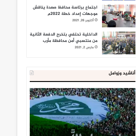
اجتماع برئاسة محافظ صعدة يناقش
موجهات إعداد خطة 2022م
أكتوبر 26, 2021
الداخلية تحتفي بتخرج الدفعة الثانية
من منتسبي أمن محافظة مأرب
مارس 2, 2021
أناشيد وزوامل
العدو
الداخلية
الإسرائيلي
المصرية
اعتقل
تعلن
543
إحباط
طفلا
‘مخطط
فلسطينيا
كبير’
خلال
للإخوان
يناير 31, 2021
يوليو 23, 2020
2020
المسلمين