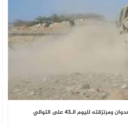
زقته لليوم الـ43 على التوالي