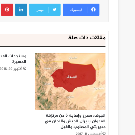
لينكدإن
ب
فيسبوك
تويتر
مقالات ذات صلة
مستجدات العدوا
المسيرة
أكتوبر 20, 2016
الجوف: مصرع وإصابة 5 من مرتزقة
العدوان بنيران الجيش واللجان في
مديريتي المصلوب والغيل
أغسطس 11, 2017