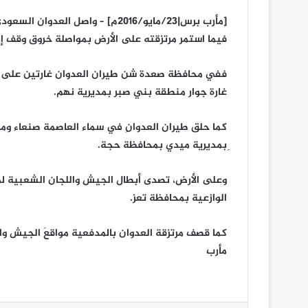
[مأرب برس|23/مايو/2016م] – واصل 
فيما استمر مرتزقته على الأرض بمواصلة خروق وقف إطلاق النار للي
ففي محافظة صعدة شن طيران العدوان غارتين على 
غارة جوار منطقة بني صبر بمديرية نهم.
كما حلق طيران العدوانِ في سماء العاصمة صنعاء وم
ِبمديرية ميدي بمحافظة حجة.
وعلى الأرض، تصدى أبطال الجيش واللجان الشعبية لمح
الوازعية بمحافظة تعز.
كما قصف مرتزقة العدوان بالمدفعية مواقعَ الجيش و
مأرب