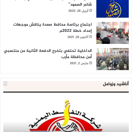
شاعر الصمود”
أبريل 26, 2022
اجتماع برئاسة محافظ صعدة يناقش موجهات
إعداد خطة 2022م
أكتوبر 26, 2021
الداخلية تحتفي بتخرج الدفعة الثانية من منتسبي
أمن محافظة مأرب
مارس 2, 2021
أناشيد وزوامل
شركة
الع
النفط
ال
تحذر
يع
من
لإق
خطورة
9