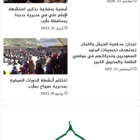
نوفمبر 27, 2020
أمسية رمضانية بذكرى استشهاد
الإمام علي في مديرية بدبدة
بمحافظة مأرب
أبريل 12, 2023
نجران: مدفعية الجيش واللجان
تستهدف تحصينات الجنود
السعوديين وتحركاتهم في موقعي
الطلعة والمخروق الكبير
أغسطس 21, 2017
اختتام أنشطة الدورات الصيفية
بمديرية صرواح بمأرب
يونيو 19, 2023