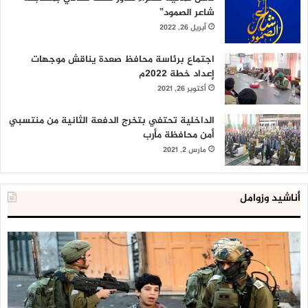
شاعر الصمود”
أبريل 26, 2022
اجتماع برئاسة محافظ صعدة يناقش موجهات
إعداد خطة 2022م
أكتوبر 26, 2021
الداخلية تحتفي بتخرج الدفعة الثانية من منتسبي
أمن محافظة مأرب
مارس 2, 2021
أناشيد وزوامل
العدو
الد
الإسرائيلي
ال
اعتقل
تع
543
إح
طفلا
‘م