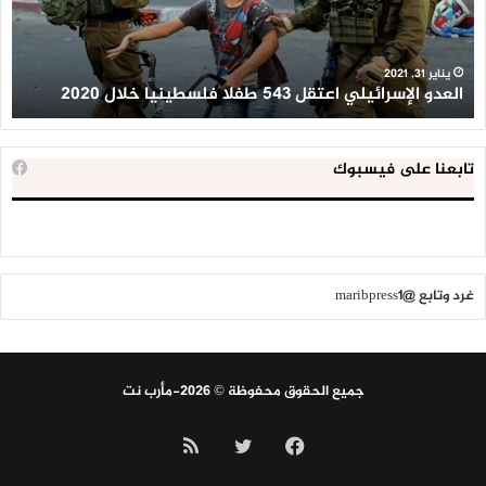
فلسطينيا
كبي
خلال
للإ
2020
ال
ا
يناير 31, 2021
العدو الإسرائيلي اعتقل 543 طفلا فلسطينيا خلال 2020
ا
تابعنا على فيسبوك
غرد وتابع @maribpress1
جميع الحقوق محفوظة © 2026-مأرب نت
فيسبوك
تويتر
ملخص