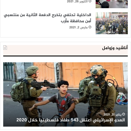
أكتوبر 26, 2021
الداخلية تحتفي بتخرج الدفعة الثانية من منتسبي
أمن محافظة مأرب
مارس 2, 2021
أناشيد وزوامل
العدو
الد
الإسرائيلي
ال
اعتقل
تع
543
إح
طفلا
‘م
فلسطينيا
كبي
خلال
للإ
2020
ال
ا
يناير 31, 2021
العدو الإسرائيلي اعتقل 543 طفلا فلسطينيا خلال 2020
ا