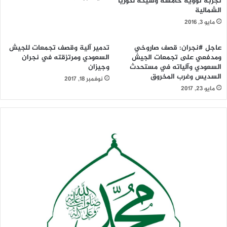
تجربة نووية خامسة وشيكة لكوريا
الشمالية
مايو 3, 2016
عاجل #نجران: قصف صاروخي
تدمير آلية وقصف تجمعات للجيش
ومدفعي على تجمعات الجيش
السعودي ومرتزقته في نجران
السعودي وآلياته في مستحدث
وجيزان
السديس وغرب المخروق
نوفمبر 18, 2017
مايو 23, 2017