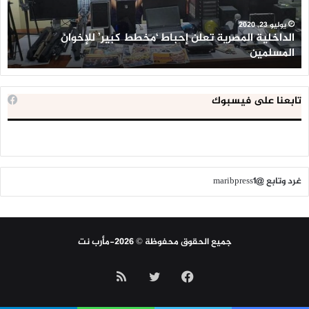
للإخوان
ال
المسلمين
ال
يوليو 23, 2020
الداخلية المصرية تعلن إحباط ‘مخطط كبير’ للإخوان
المسلمين
ش
تابعنا على فيسبوك
غرد وتابع @maribpress1
جميع الحقوق محفوظة © 2026-مأرب نت
فيسبوك
تويتر
ملخص
الموقع