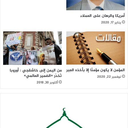
في تربة ذبحان ؟
أمريكا والرهان على العملاء
يناير 17, 2020
من المستفيد ؟ ومن الخاسر من هذه المعركة ؟
للإجابة على ذلك باختصار نوضح الآتي :
المؤمن لا يكون مؤمنًا إلا بأخذه العِبر
من اليمن إلى خاشقجي : أوروبا
تُخدّر «الضمير العالمي»
نوفمبر 22, 2020
أكتوبر 30, 2018
.. لكون موقع هذه المنطقة استرايجي من الناحية العسكرية او
غيرها لأنها مطلة على قاعدة العند من جهة وباب المندب من جهة
أخرى كون هده المنطقة تمثل دماغ الجسد الوطني ونقل معركة
المرتزقة لهذا الدماغ هو تخلص من هذا الدماغ الذي يدرك خطر
مطامع قوى الناتو المتوحش ولأن الغرب لا يرغب بمن يقول لا