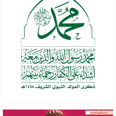
لمشاريع التغريب أو من يعترض على المطامع التوسعية للقوى
المتصهينة إقليميا ويقتضي الأمر من وجهة نظر الرباعية تحويل
هذه المنطقة إلى منطقة طرد وليس استقرار .
أما بالنسبة عن المستفيد من ذلك فهي دول الرباعية واسرائيل
والخاسر في الأول والأخير هو اليمن وأبناؤه …