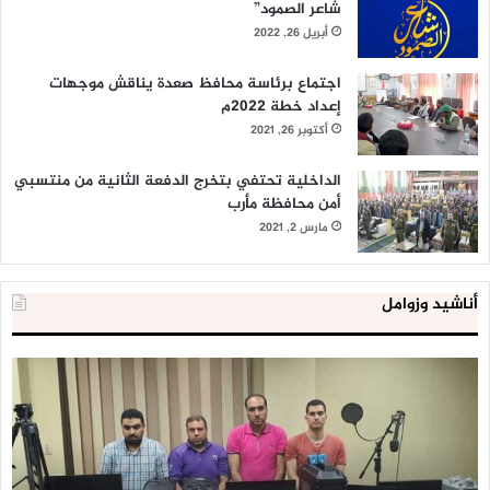
شاعر الصمود”
أبريل 26, 2022
اجتماع برئاسة محافظ صعدة يناقش موجهات
إعداد خطة 2022م
أكتوبر 26, 2021
الداخلية تحتفي بتخرج الدفعة الثانية من منتسبي
أمن محافظة مأرب
مارس 2, 2021
أناشيد وزوامل
الداخلية
شر
المصرية
ال
تعلن
تح
إحباط
من
‘مخطط
خط
كبير’
تخ