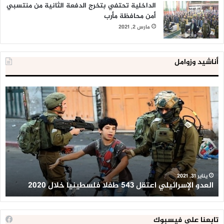
الداخلية تحتفي بتخرج الدفعة الثانية من منتسبي
أمن محافظة مأرب
مارس 2, 2021
أناشيد وزوامل
العدو
الد
الإسرائيلي
ال
اعتقل
تع
543
إح
طفلا
‘م
فلسطينيا
كبي
خلال
للإ
2020
ال
ا
يناير 31, 2021
العدو الإسرائيلي اعتقل 543 طفلا فلسطينيا خلال 2020
ا
تابعنا على فيسبوك