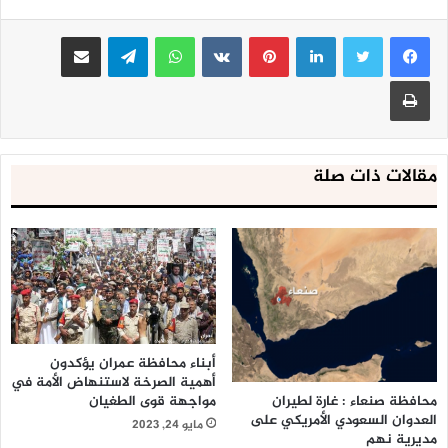
لينكدإن
بينتيريست
واتساب
تيلقرام
مشاركة عبر البريد
طباعة
مقالات ذات صلة
أبناء محافظة عمران يؤكدون
أهمية الصرخة لاستنهاض الأمة في
مواجهة قوى الطغيان
محافظة صنعاء : غارة لطيران
العدوان السعودي الأمريكي على
مايو 24, 2023
مديرية نهم