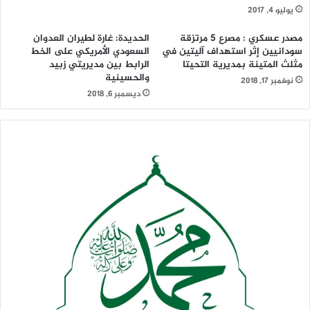
يوليو 4, 2017
مصدر عسكري : مصرع 5 مرتزقة
الحديدة: غارة لطيران العدوان
سودانيين إثر استهداف آليتين في
السعودي الأمريكي على الخط
مثلث المتينة بمديرية التحيتا
الرابط بين مديريتي زبيد
والحسينية
نوفمبر 17, 2018
ديسمبر 6, 2018