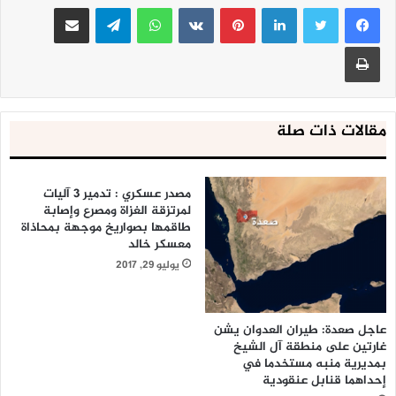
لينكدإن
بينتيريست
واتساب
تيلقرام
مشاركة عبر البريد
طباعة
مقالات ذات صلة
مصدر عسكري : تدمير 3 آليات
لمرتزقة الغزاة ومصرع وإصابة
طاقمها بصواريخ موجهة بمحاذاة
معسكر خالد
يوليو 29, 2017
عاجل صعدة: طيران العدوان يشن
غارتين على منطقة آل الشيخ
بمديرية منبه مستخدما في
إحداهما قنابل عنقودية