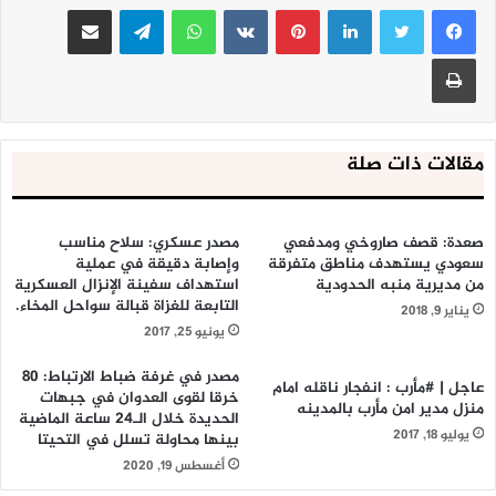
لينكدإن
بينتيريست
واتساب
تيلقرام
مشاركة عبر البريد
طباعة
مقالات ذات صلة
صعدة: قصف صاروخي ومدفعي
مصدر عسكري: سلاح مناسب
سعودي يستهدف مناطق متفرقة
وإصابة دقيقة في عملية
من مديرية منبه الحدودية
استهداف سفينة الإنزال العسكرية
التابعة للغزاة قبالة سواحل المخاء.
يناير 9, 2018
يونيو 25, 2017
مصدر في غرفة ضباط الارتباط: 80
عاجل | #مأرب : انفجار ناقله امام
خرقا لقوى العدوان في جبهات
منزل مدير امن مأرب بالمدينه
الحديدة خلال الـ24 ساعة الماضية
يوليو 18, 2017
بينها محاولة تسلل في التحيتا
أغسطس 19, 2020