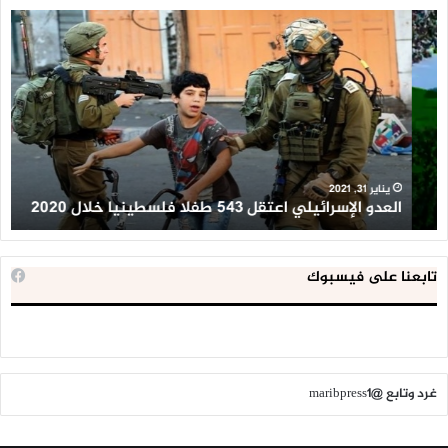
العدو
الد
الإسرائيلي
ال
اعتقل
تع
543
إح
طفلا
‘م
فلسطينيا
كبي
خلال
للإ
2020
ال
ا
يناير 31, 2021
العدو الإسرائيلي اعتقل 543 طفلا فلسطينيا خلال 2020
ا
تابعنا على فيسبوك
غرد وتابع @maribpress1