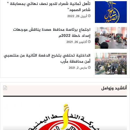
تأهل ثمانية شعراء للدور نصف نهائي بمسابقة ”
شاعر الصمود”
أبريل 26, 2022
اجتماع برئاسة محافظ صعدة يناقش موجهات
إعداد خطة 2022م
أكتوبر 26, 2021
الداخلية تحتفي بتخرج الدفعة الثانية من منتسبي
أمن محافظة مأرب
مارس 2, 2021
أناشيد وزوامل
شركة
الع
النفط
ال
تحذر
يع
من
لإق
خطورة
9