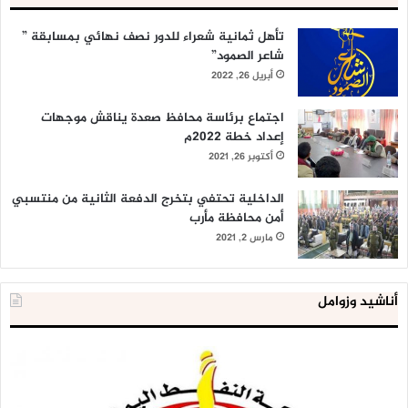
تأهل ثمانية شعراء للدور نصف نهائي بمسابقة ”
شاعر الصمود”
أبريل 26, 2022
اجتماع برئاسة محافظ صعدة يناقش موجهات
إعداد خطة 2022م
أكتوبر 26, 2021
الداخلية تحتفي بتخرج الدفعة الثانية من منتسبي
أمن محافظة مأرب
مارس 2, 2021
أناشيد وزوامل
شركة
الع
النفط
ال
تحذر
يع