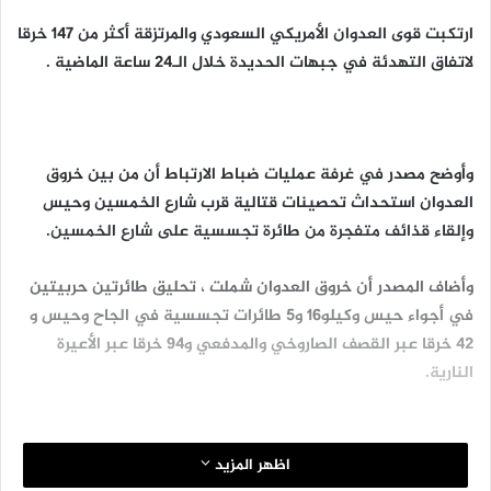
ارتكبت قوى العدوان الأمريكي السعودي والمرتزقة أكثر من 147 خرقا
لاتفاق التهدئة في جبهات الحديدة خلال الـ24 ساعة الماضية .
وأوضح مصدر في غرفة عمليات ضباط الارتباط أن من بين خروق
العدوان استحداث تحصينات قتالية قرب شارع الخمسين وحيس
وإلقاء قذائف متفجرة من طائرة تجسسية على شارع الخمسين.
وأضاف المصدر أن خروق العدوان شملت ، تحليق طائرتين حربيتين
في أجواء حيس وكيلو16 و5 طائرات تجسسية في الجاح وحيس و
42 خرقا عبر القصف الصاروخي والمدفعي و94 خرقا عبر الأعيرة
النارية.
اظهر المزيد