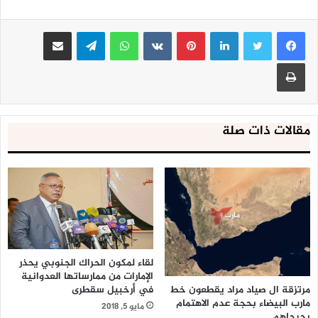
لينكدإن
بينتيريست
واتساب
تيلقرام
مشاركة عبر البريد
طباعة
مقالات ذات صلة
لقاء لمكون الحراك الجنوبي يحذر
الإمارات من ممارساتها العدوانية
في أرخبيل سقطرى
مرتزقة ال صياد مراد يقطعون خط
مارب البيضاء بحجة عدم الاهتمام
مايو 5, 2018
بجرحاهم