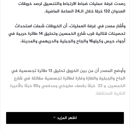
رصدت غرفة عمليات ضباط الارتباط والتنسيق لرصد خروقات
العدوان 132 خرقا خلال الـ24 الساعة الماضية.
وأشار مصدر في غرفة العمليات، أن الخروقات شملت استحداث
تحصينات قتالية قرب شارع الخمسين وتحليق 14 طائرة حربية في
أجواء حيس وكيلو١٦ والجاح والجبلية والدريهمي والمدينة.
وأوضح المصدر أن من بين الخروق تحليق 13 طائرة تجسسية في
الجاح والجبلية والفازة وغارة لطائرة تجسسية مقاتلة في شارع
الخمسين، و 22 خرقًا بقصف صاروخي ومدفعي و80 خرقًا بالأعيرة
النارية المختلفة.
اظهر المزيد