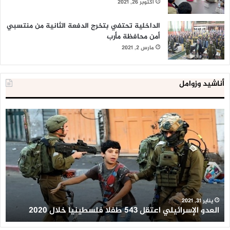
أكتوبر 26, 2021
الداخلية تحتفي بتخرج الدفعة الثانية من منتسبي
أمن محافظة مأرب
مارس 2, 2021
أناشيد وزوامل
العدو
الد
الإسرائيلي
ال
اعتقل
تع
543
إح
طفلا
‘م
فلسطينيا
كبي
خلال
للإ
2020
ال
ا
يناير 31, 2021
العدو الإسرائيلي اعتقل 543 طفلا فلسطينيا خلال 2020
ا