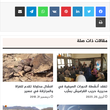
لينكدإن
بينتيريست
واتساب
تيلقرام
مشاركة عبر البريد
طباعة
مقالات ذات صلة
تفقد أنشطة الدورات الصيفية في
افشال محاولة تقدم للغزاة
مديرية حريب القراميش بمأرب
والمرتزقة في عسير
أبريل 26, 2025
ديسمبر 31, 2018