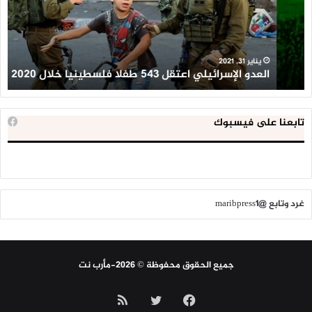
طفلا
‘م
فلسطينيا
كبي
خلال
للإ
2020
ال
ا
يناير 31, 2021
العدو الإسرائيلي اعتقل 543 طفلا فلسطينيا خلال 2020
ا
تابعنا على فيسبوك
غرد وتابع @maribpress1
جميع الحقوق محفوظة © 2026-مأرب نت
فيسبوك
تويتر
ملخص