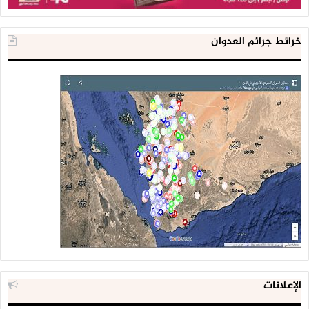
الفلسطينيين على حذف “الرفض المباشر للاتفاق الثلاثي”
وتخفيف صيغته. لكن تمسك الفلسطينيين بـ”إدانة من يخرج عن
خرائط جرائم العدوان
المبادرة العربية” أدى إلى إسقاط المشروع بالكامل، لأن اللوبي الذي
صنعته الإمارات ومصر والسعودية، وضم دولاً عربية أخرى، كان
بالمرصاد. مع العلم أن وزير الدولة الإماراتي للشؤون الخارجية أنور
قرقاش هو من قاد الحراك الإماراتي.
كواليس الاجتماع العادي لجامعة الدول العربية رقم 154 يوم الأربعاء
الماضي، والذي انعقد عبر تقنية الفيديو، تُدلل على حجم الخذلان
الذي يشعر الفلسطينيون به.
فمنذ إعلان الاتفاق الثلاثي الإماراتي الإسرائيلي الأميركي كانت
الإعلانات
فلسطين تطلب اجتماعاً عاجلاً لجامعة الدول العربية. في البداية