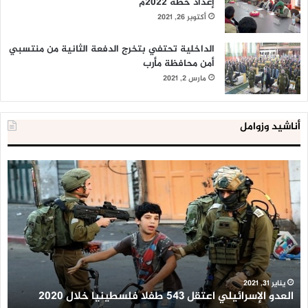
إعداد خطة 2022م
وطالبت الأمانة العامة الفلسطينيين بتعديله، وهذا ما تم، حيث تم
أكتوبر 26, 2021
تعديله وتخفيفه مرتين، وتم استبدال “رفض الاتفاق الثلاثي” إلى
“رفض كل ما ينتقص من الحقوق الفلسطينية في الاتفاق
الداخلية تحتفي بتخرج الدفعة الثانية من منتسبي
الثلاثي”.
أمن محافظة مأرب
مارس 2, 2021
أناشيد وزوامل
العدو
الد
الإسرائيلي
ال
اعتقل
تع
543
إح
طفلا
‘م
فلسطينيا
كبي
خلال
للإ
2020
ال
ا
يناير 31, 2021
العدو الإسرائيلي اعتقل 543 طفلا فلسطينيا خلال 2020
ا