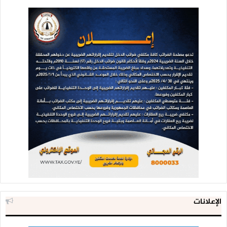
لم يكن الأمين العام لجامعة الدول العربية أحمد أبو الغيط يرد
على مكالمات أمين سر اللجنة التنفيذية لمنظمة التحرير صائب
عريقات، حسب تصريحات الأخير في 16 أغسطس.
استغرق الفلسطينيون بعض الوقت قبل أن يأتيهم الجواب واضحاً
من الأمانة العامة لجامعة الدول العربية بأنه “لن يكون هناك أي
دعوة لاجتماع طارئ، وعليكم انتظار الدورة العادية لاجتماع الجامعة
الذي سيكون في التاسع من سبتمبر/أيلول” الحالي، حيث كانت
الإمارات والبحرين، ومن خلفهما السعودية ومصر، يرفضون الطلب
الفلسطيني.
الإعلانات
دولتان فقط دعمتا الطلب الفلسطيني بعقد اجتماع طارئ، هما
اليمن والصومال، لكنهما فشلتا أمام اللوبي القوي في الجامعة،