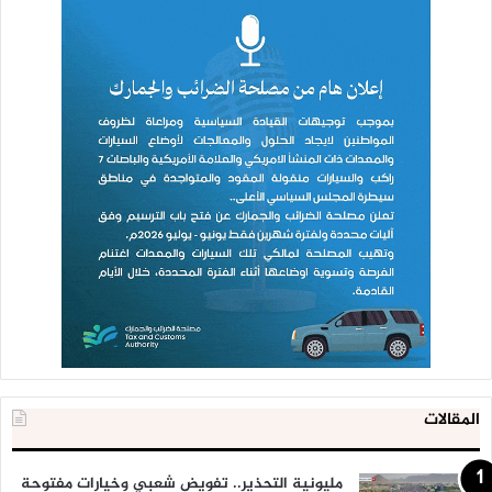
والذي تقوده دول خليجية، تحديداً السعودية والإمارات والبحرين
وسلطنة عُمان، والتي ضمت إليها في موقفها مصر والأردن
وموريتانيا.
الفلسطينيون أدركوا أن المحور الإماراتي السعودي في الجامعة
بات قوياً، وأن المال هو المتحكم في القرار، فمن يدفع موازنة
جامعة الدول العربية هو الذي يتحكم بقراراتها.
ولعل اللافتة المعلقة على مدخل قاعة الاجتماعات الرئيسية
لجامعة الدول العربية، حيث يلتقي الرؤساء ووزراء الخارجية، تختصر
واقع الجامعة العربية كله، حيث يقرأ الداخل إليها جملة على
اللافتة تفيد بأنه “تم تجديد هذه القاعة بتمويل من دولة الإمارات
العربية”.
المقالات
مليونية التحذير.. تفويض شعبي وخيارات مفتوحة