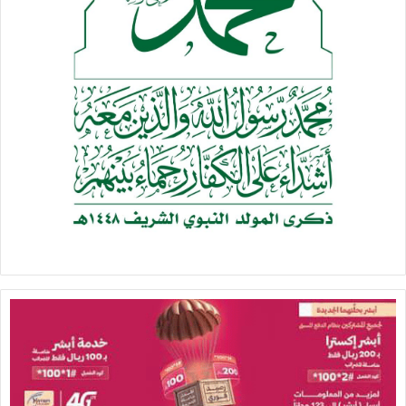
الاجتماعات المقبلة بسبب ما نتج عن الاجتماع الأخير، فيما هناك
رأي يذهب إلى تعليق عضوية فلسطين.
وأضاف المسؤول “يوجد حديث جدي لدى قيادات في الصف الأول
ترى أن الرد يجب أن يكون في تعليق عضويتنا في جامعة الدول
العربية، لأن الأخيرة قامت بكشف الغطاء عنا دولياً، وأعطت ضوءاً
أخضر لمزيد من الدول لتقوم باتفاقيات تطبيع مع “إسرائيل”. لذلك،
لماذا لا نكشف الغطاء عنها أمام شعوبها التي لا تزال تؤمن بقضية
فلسطين؟”.
وتسود حالة من الغضب والخذلان المستويات السياسية
الفلسطينية بعد إسقاط جامعة الدول العربية لمشروع قرار
فلسطيني، قام الفلسطينيون بتخفيفه أكثر من مرة، ومع ذلك لم
تسمح الإمارات ومصر والسعودية بتمريره، رغم موافقة