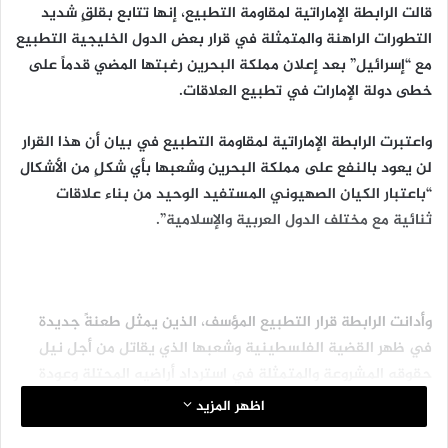
قالت الرابطة الإماراتية لمقاومة التطبيع، إنها تتابع بقلقٍ شديد
التطورات الراهنة والمتمثلة في قرار بعض الدول الخليجية التطبيع
مع “إسرائيل” بعد إعلان مملكة البحرين رغبتها المضي قدماً على
خطى دولة الإمارات في تطبيع العلاقات.
واعتبرت الرابطة الإماراتية لمقاومة التطبيع في بيان أن هذا القرار
لن يعود بالنفع على مملكة البحرين وشعبها بأي شكلٍ من الأشكال
“باعتبار الكيان الصهيوني المستفيد الوحيد من بناء علاقات
ثنائية مع مختلف الدول العربية والإسلامية”.
وأدانت الرابطة قرار التطبيع المؤسف، الذين يمثل طعنةً جديدة
في ظهر القضية الفلسطينية وشعبها الذي يقاتل من أجل نيل
حقوقه المشروعة والمتمثلة في استرداد أراضيه المحتلة وعودة
اللاجئين والإعلان عن إقامة دولته المستقلة وعاصمتها القدس
اظهر المزيد
الشريف.