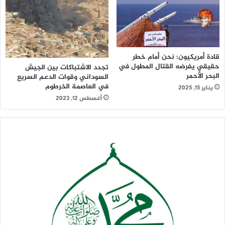
يأتي ذلك فيما كشفت مصادر فلسطينية كواليس استخدام
الإمارات نفوذها وتهديداتها المالية من اجل إسقاط المشروع
الفلسطيني الرافض للاتفاق الثلاثي الإماراتي الإسرائيلي الأميركي،
خلال اجتماع جامعة الدول العربية على المستوى الوزاري.
قادة أمريكيون: نحن أمام خطر
حقيقي يفرضه القتال المطول في
تجدد الاشتباكات بين الجيش
البحر الأحمر
السوداني وقوات الدعم السريع
في العاصمة الخرطوم
يناير 15, 2025
وخلا البيان الختامي للجامعة العربية من أي إشارة للاتفاق
أغسطس 12, 2023
التطبيعي، أو إدانة الإمارات لخروجها عن المبادرة العربية للسلام،
ما دفع القيادة الفلسطينية لبحث اتخاذ موقف تجاه جامعة الدول
العربية، بالانسحاب أو تعليق عضوية فلسطين فيها.
وقال مسؤول فلسطيني في منظمة التحرير، إن القيادة
الفلسطينية تدرس خيارات إما الاستقالة من الدورة الحالية لجامعة
الدول العربية، حتى لا يترتب على فلسطين أي التزام في