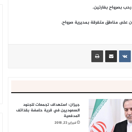
رحب بصرواح بغارتين.
ن على مناطق متفرقة بمديرية صرواح.
ينتيريست
مشاركة عبر البريد
طباعة
جيزان: استهداف تجمعات للجنود
السعوديين في قرية حامضة بقذائف
المدفعية
فبراير 23, 2018