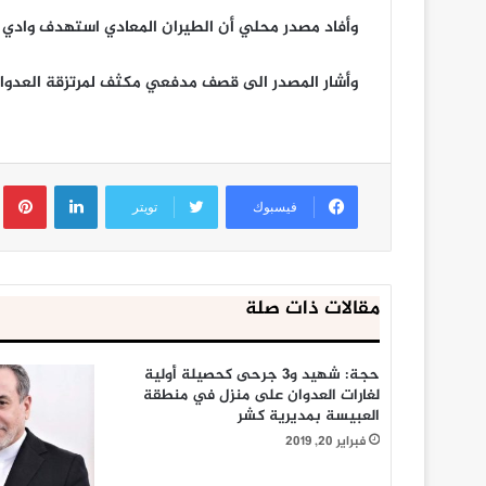
وأفاد مصدر محلي أن الطيران المعادي استهدف وادي 
وأشار المصدر الى قصف مدفعي مكثف لمرتزقة العدوا
لينكدإن
ب
فيسبوك
تويتر
مقالات ذات صلة
حجة: شهيد و3 جرحى كحصيلة أولية
لغارات العدوان على منزل في منطقة
العبيسة بمديرية كشر
فبراير 20, 2019