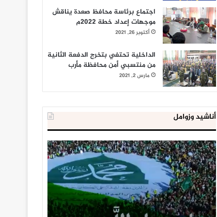
اجتماع برئاسة محافظ صعدة يناقش
موجهات إعداد خطة 2022م
أكتوبر 26, 2021
الداخلية تحتفي بتخرج الدفعة الثانية
من منتسبي أمن محافظة مأرب
مارس 2, 2021
أناشيد وزوامل
العدو
الداخلية
الإسرائيلي
المصرية
اعتقل
تعلن
543
إحباط
طفلا
‘مخطط
فلسطينيا
كبير’
خلال
للإخوان
يناير 31, 2021
يوليو 23, 2020
2020
المسلمين