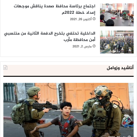
اجتماع برئاسة محافظ صعدة يناقش موجهات
إعداد خطة 2022م
أكتوبر 26, 2021
الداخلية تحتفي بتخرج الدفعة الثانية من منتسبي
أمن محافظة مأرب
مارس 2, 2021
أناشيد وزوامل
العدو
الد
الإسرائيلي
ال
اعتقل
تع
543
إح
طفلا
‘م
فلسطينيا
كبي
خلال
للإ
2020
ال
ا