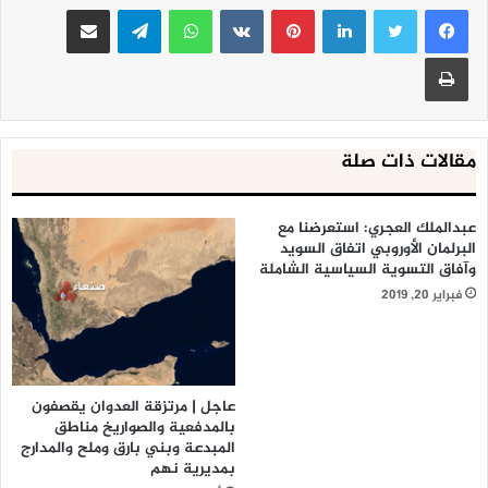
لينكدإن
بينتيريست
واتساب
تيلقرام
مشاركة عبر البريد
طباعة
مقالات ذات صلة
عبدالملك العجري: استعرضنا مع
البرلمان الأوروبي اتفاق السويد
وآفاق التسوية السياسية الشاملة
فبراير 20, 2019
عاجل | مرتزقة العدوان يقصفون
بالمدفعية والصواريخ مناطق
المبدعة وبني بارق وملح والمدارج
بمديرية نهم