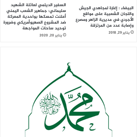
السفير الديلمي لعائلة الشهيد
البيضاء : إغارة لمجاهدي الجيش
سليماني: جماهير الشعب اليمني
واللجان الشعبية على مواقع
أعلنت تمسكها بواحدية المعركة
الأجردي في مديرية الزاهر ومصرع
ضد المشروع الصهيوأمريكي وضرورة
وإصابة عدد من المرتزقة
توحيد ساحات المواجهة
يناير 29, 2018
يناير 20, 2020