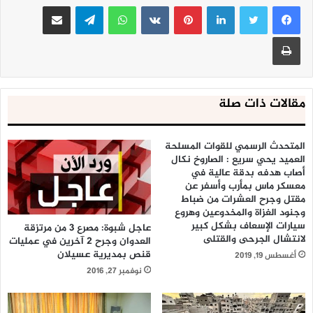
لينكدإن
بينتيريست
واتساب
تيلقرام
مشاركة عبر البريد
طباعة
مقالات ذات صلة
المتحدث الرسمي للقوات المسلحة
العميد يحي سريع : الصاروخ نكال
أصاب هدفه بدقة عالية في
معسكر ماس بمأرب وأسفر عن
مقتل وجرح العشرات من ضباط
وجنود الغزاة والمخدوعين وهروع
سيارات الإسعاف بشكل كبير
عاجل شبوة: مصرع 3 من مرتزقة
لانتشال الجرحى والقتلى
العدوان وجرح 2 آخرين في عمليات
قنص بمديرية عسيلان
أغسطس 19, 2019
نوفمبر 27, 2016