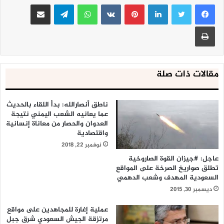
لينكدإن
بينتيريست
واتساب
تيلقرام
مشاركة عبر البريد
طباعة
مقالات ذات صلة
ناطق أنصارالله: بدأ اللقاء بالحديث
عما يعانيه الشعب اليمني نتيجة
العدوان والحصار من معاناة إنسانية
واقتصادية
نوفمبر 22, 2018
عاجل: #جيزان القوة الصاروخية
تطلق صواريخ الصرخة على المواقع
السعودية المهدف وشعب الدهمي
ديسمبر 30, 2015
عملية إغارة للمجاهدين على مواقع
مرتزقة الجيش السعودي شرق جبل