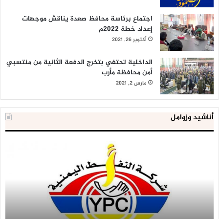
اجتماع برئاسة محافظ صعدة يناقش موجهات
إعداد خطة 2022م
أكتوبر 26, 2021
الداخلية تحتفي بتخرج الدفعة الثانية من منتسبي
أمن محافظة مأرب
مارس 2, 2021
أناشيد وزوامل
شركة
الع
النفط
ال
تحذر
يع
من
لإق
خطورة
9
تخزين
آلا
المشتقات
وح
النفطية
اس