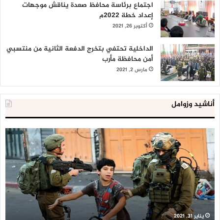
اجتماع برئاسة محافظ صعدة يناقش موجهات
إعداد خطة 2022م
أكتوبر 26, 2021
الداخلية تحتفي بتخرج الدفعة الثانية من منتسبي
أمن محافظة مأرب
مارس 2, 2021
أناشيد وزوامل
العدو
الد
الإسرائيلي
ال
اعتقل
تع
543
إح
طفلا
‘م
فلسطينيا
كبي
خلال
للإ
2020
ال
ا
يناير 31, 2021