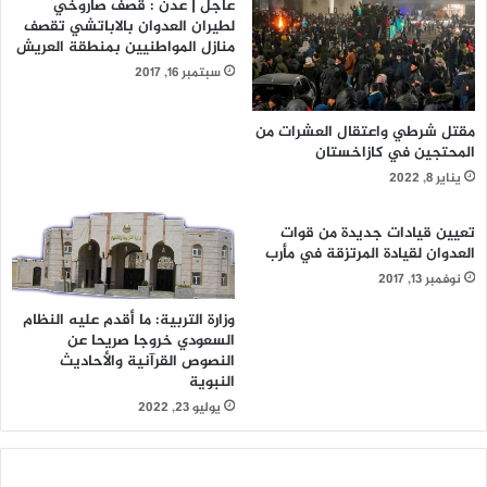
عاجل | عدن : قصف صاروخي
لطيران العدوان بالاباتشي تقصف
منازل المواطنيين بمنطقة العريش
سبتمبر 16, 2017
مقتل شرطي واعتقال العشرات من
المحتجين في كازاخستان
يناير 8, 2022
تعيين قيادات جديدة من قوات
العدوان لقيادة المرتزقة في مأرب
نوفمبر 13, 2017
وزارة التربية: ما أقدم عليه النظام
السعودي خروجا صريحا عن
النصوص القرآنية والأحاديث
النبوية
يوليو 23, 2022