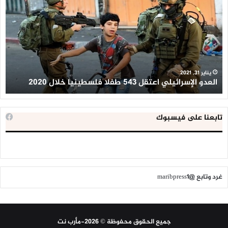
اعتقل
تع
543
إح
طفلا
‘م
فلسطينيا
كبي
خلال
للإ
2020
ال
ا
يناير 31, 2021
العدو الإسرائيلي اعتقل 543 طفلا فلسطينيا خلال 2020
ا
تابعنا على فيسبوك
غرد وتابع @maribpress1
جميع الحقوق محفوظة © 2026-مأرب نت