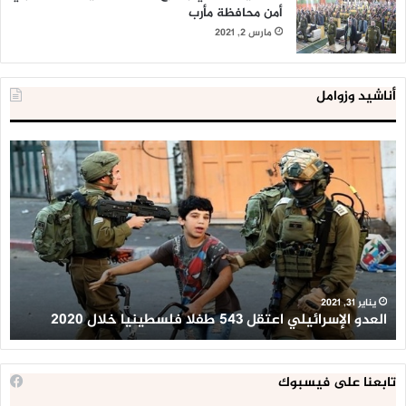
أمن محافظة مأرب
مارس 2, 2021
أناشيد وزوامل
العدو
الد
الإسرائيلي
ال
اعتقل
تع
543
إح
طفلا
‘م
فلسطينيا
كبي
خلال
للإ
2020
ال
ا
يناير 31, 2021
العدو الإسرائيلي اعتقل 543 طفلا فلسطينيا خلال 2020
ا
تابعنا على فيسبوك