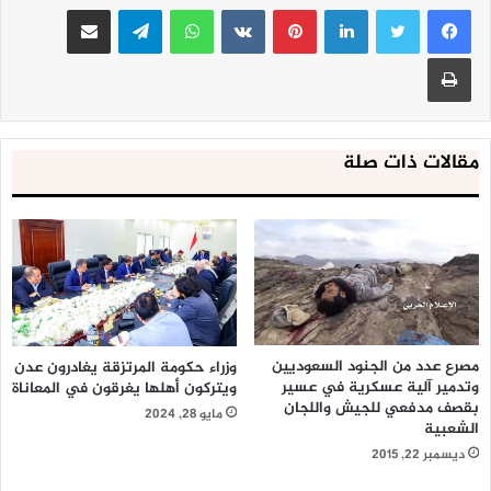
لينكدإن
بينتيريست
واتساب
تيلقرام
مشاركة عبر البريد
طباعة
مقالات ذات صلة
مصرع عدد من الجنود السعوديين
وزراء حكومة المرتزقة يغادرون عدن
وتدمير آلية عسكرية في عسير
ويتركون أهلها يغرقون في المعاناة
بقصف مدفعي للجيش واللجان
مايو 28, 2024
الشعبية
ديسمبر 22, 2015