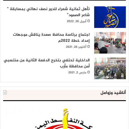
تأهل ثمانية شعراء للدور نصف نهائي بمسابقة ”
شاعر الصمود”
أبريل 26, 2022
اجتماع برئاسة محافظ صعدة يناقش موجهات
إعداد خطة 2022م
أكتوبر 26, 2021
الداخلية تحتفي بتخرج الدفعة الثانية من منتسبي
أمن محافظة مأرب
مارس 2, 2021
أناشيد وزوامل
شركة
الع
النفط
ال
تحذر
يع
من
لإق