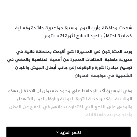
شهدت محافظة مأرب اليوم مسيرة جماهيرية حاشدة وفعالية
خطابية احتفاءً بالعيد السابع لثورة ٢١ سبتمبر.
وردد المشاركون في المسيرة التي أقيمت بمنطقة قانية في
مديرية ماهلية، الهتافات المعبرة عن أهمية المناسبة والمضي في
ترسيخ مبادئ الثورة والوقوف إلى جانب أبطال الجيش واللجان
الشعبية في مواجهة العدوان.
وفي المسيرة أكد المحافظ علي محمد طعيمان أن الاحتفال بهذه
المناسبة، يؤكد واحدية الثورة اليمنية والوفاء لدماء الشهداء،
والمضي على النهج الذي اختطوه بدمائهم في الدفاع عن الوطن
وأمنه وحريته واستقلاله.
وأشار إلى أن ثورة 21 سبتمبر محطة تحول في تأريخ اليمن
اظهر المزيد