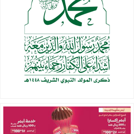
فواز الصالحي ومديرا مديريتي ماهلية مطيع ثوابه والعبدية علي
أبو عشة والمشرف الإجتماعي لأنصارالله بالمحافظة أحمد السقاف،
وعدد من مشائخ ووجهاء محافظتي مأرب والبيضاء والقيادات
المحلية والتنفيذية والإشرافية والعسكرية والأمنية، قصائد شعرية
ولوحات فنية.
#المركز_الإعلامي_مأرب