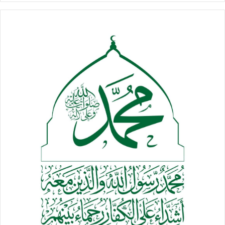
التاجر والمستهلك .
وضربوا أهم المصانع والمعامل العامة والخاصة .
منعوا وصول الموارد من الجنوب ووضعواها في حسابات جارية
يتصرفون فيها .
منعوا تدفق وعودة المساعدات والمشاريع الإنسانية كما كانت .
مارسوا الإرهاب على البنك وسعوا ﻷخذ أو لتجميد الاحتياطي
واستهدفوا القطاعات الإيرادية وشنوا الدعايات الكاذبة عليهم بكل
الوسائل .
حاربوا العملة الوطنية وعملوا على إضعاف سعرها ثم كرسوا
الجهود لسحبها بعد أن أعاقوا طباعتها .
فصلوا مأرب ومواردها وبنكها عن الدولة وتحكموا في الغاز المنزلي
بصورة أضرت بالمواطن الضعيف .
وفي الأخير عملوا ويعملون على نقل البنك المركزي إلى عدن
وتعهدوا أمام العالم بصرف الرواتب وبقية الالتزامات لكل اليمنيين
لنجدهم اليوم يكتفون بالصرف للمحافظات الشرقية والجنوبية
فقط وكأن الهدف هو المزيد من الحصار والعقاب الجماعي لمعظم
أبناء هذا الشعب استكمالا للحرب العبثية الظالمة والشاملة التي
تشن عليهم منذ قرابة العامين .