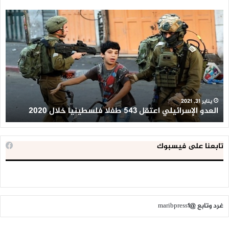
العدو
الد
الإسرائيلي
ال
اعتقل
تع
543
إح
طفلا
‘م
فلسطينيا
كبي
خلال
للإ
2020
ال
ا
يناير 31, 2021
العدو الإسرائيلي اعتقل 543 طفلا فلسطينيا خلال 2020
ا
تابعنا على فيسبوك
غرد وتابع @maribpress1