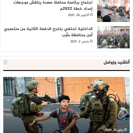
اجتماع برئاسة محافظ صعدة يناقش موجهات
إعداد خطة 2022م
أكتوبر 26, 2021
الداخلية تحتفي بتخرج الدفعة الثانية من منتسبي
أمن محافظة مأرب
مارس 2, 2021
أناشيد وزوامل
العدو
الد
الإسرائيلي
ال
اعتقل
تع
543
إح
طفلا
‘م
فلسطينيا
كبي
خلال
للإ
2020
ال
ا
يناير 31, 2021