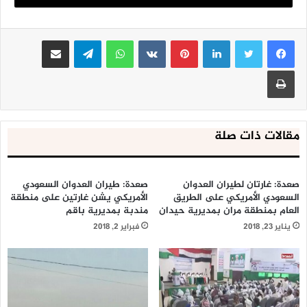
لينكدإن
بينتيريست
واتساب
تيلقرام
مشاركة عبر البريد
طباعة
مقالات ذات صلة
صعدة: غارتان لطيران العدوان
صعدة: طيران العدوان السعودي
السعودي الأمريكي على الطريق
الأمريكي يشن غارتين على منطقة
العام بمنطقة مران بمديرية حيدان
مندبة بمديرية باقم
يناير 23, 2018
فبراير 2, 2018