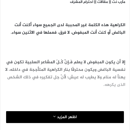
مأرب نت || مقالات || احترام المُشرّف
الكراهية هذه الكلمة غير المحببة لدى الجميع سواء أكنت أنت
الباغض أَو كنت أنت المبغوض، لا فرق، فعملها في الاثنين سواء.
إلا أن يكون المبغوض لا يعلم فَـإنَّ كُـلّ المشاعر السلبية تكون في
نفسية الباغض ويكون محترقًا بنار الكراهية المتأججة في داخله، لا
يهنأ له منام ولا يطيب له عيش؛ لأَنَّ جل تفكيره في ذلك الشخص
الذى يكرهه.
الكراهية شعور قاتل بل مميت، إنها أشد من الحسد؛ لأَنَّ الحاسد
اظهر المزيد
يفكر بذلك الشيء الذى كان يريده وحصل عليه غيره.