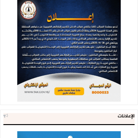
التي سنقتلعهم معها من جزيرة العرب، سنقتلع بني سعود
وسنلحق بهم بني صهيون وما ذلك على الله بعزيز.
أخيرًا نصيحة لمن ابتلي بالكراهية أن يحاول جاهدًا أن يخلص نفسَه
من هذا الداء العضال، وليعيشَ حياته لنفسه لا لكراهية غيره.
الإعلانات