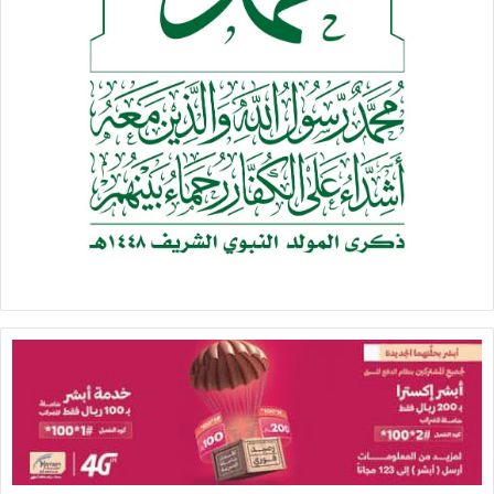
وما يحدث لنا مع بني سعود هو مزيج من الاثنتين معًا: الكراهية
والحسد، قد نمت معهما عبر السنين الطوال، أسرة ظالمة أتت
لتصنع لها تاريخًا.
نظرت لما حولها فرأت حضاراتٍ ضاربةً في أعماق التاريخ، حضارة بابل
وأرض الرافدين وحضارة الشام وكنعان، فمدت يدَيها الخبيثة إليهم
وموّلت الجماعات اﻹرهابية ليعيثوا فيها الفساد.
واستعانت بمثيلتها ذلك الورمُ السرطاني المسمى “إسرائيل”؛ لكي
يمحوَ ما يصعُبُ محوُه.
ونظر بنو سعود وَإذَا مَن هي جارتهم القريبة وإلى جانبهم تماماً،