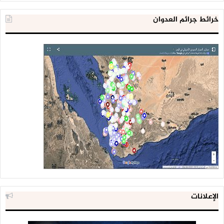
إنها أرض الجنتين، أصل الحضارة ومنبع التاريخ ومهد العروبة الأول،
خرائط جرائم العدوان
فدب فيها الحسد واشتعلت بها نار الكراهية والبغضاء، وبدأت ومنذ
نشأتها وهي تحاول زعزعة تلك البلاد الجارة لكي تمحوها، حاربتها
اقتصاديًّا منذ عقود خلت واستعانت للأسف بمـن تولوا حكمها
ووضعهم الشعب في المقدمة وحملهم الأمانة فأضاعوها.
ولما أن تولى حكمها مـن يعرف مَـا هِي الأمانة، لم يعد بإمْكَانهم
مواصلة الحرب الناعمة، فأعلنوا الحرب الصريحة عليها وتذرعوا بما
لم يصدقه أحد، واستعانوا بأموالهم ﻹسكات العالم وما زالوا في
حربهم التي لم يكن سببها سوى الحسد والكراهية ولم يعلموا أن
الحسد عادل في حكمه فهو يبدأ بصاحبه فيقتله بناره.
الإعلانات
وها نحن عليهم منتصرون وفوقهم قاهرون، وليظلوا مع كراهيتهم