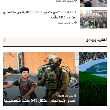
أكتوبر 26, 2021
الداخلية تحتفي بتخرج الدفعة الثانية من منتسبي
أمن محافظة مأرب
مارس 2, 2021
أناشيد وزوامل
العدو
الد
الإسرائيلي
ال
اعتقل
تع
543
إح
طفلا
‘م
فلسطينيا
كبي
خلال
للإ
2020
ال
ا
يناير 31, 2021
العدو الإسرائيلي اعتقل 543 طفلا فلسطينيا خلال 2020
ا