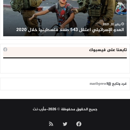
فلسطينيا
كبي
خلال
للإ
2020
ال
ا
يناير 31, 2021
العدو الإسرائيلي اعتقل 543 طفلا فلسطينيا خلال 2020
ا
تابعنا على فيسبوك
غرد وتابع @maribpress1
جميع الحقوق محفوظة © 2026-مأرب نت
فيسبوك
تويتر
ملخص