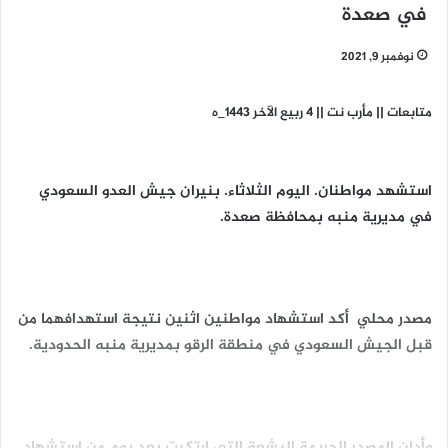
في صعدة
نوفمبر 9, 2021
متابعات || مأرب نت || 4 ربيع الآخر 1443_ه
استشهد مواطنان. اليوم الثلاثاء. بنيران جيش العدو السعودي
في مديرية منبه بمحافظة صعدة.
مصدر محلي أكد استشهاد مواطنين اثنين نتيجة استهدافهما من
قبل الجيش السعودي في منطقة الرقو بمديرية منبه الحدودية.
وأدان المصدر الجريمة البشعة التي ارتكبت بعد يوم من استشهاد