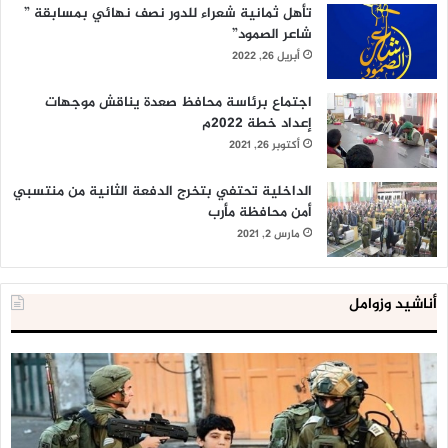
تأهل ثمانية شعراء للدور نصف نهائي بمسابقة ”
شاعر الصمود”
أبريل 26, 2022
اجتماع برئاسة محافظ صعدة يناقش موجهات
إعداد خطة 2022م
أكتوبر 26, 2021
الداخلية تحتفي بتخرج الدفعة الثانية من منتسبي
أمن محافظة مأرب
مارس 2, 2021
أناشيد وزوامل
العدو
الد
الإسرائيلي
ال
اعتقل
تع
543
إح
طفلا
‘م