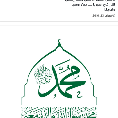
النار في سوريا ـــ بين روسيا
وامريكا
فبراير 23, 2016