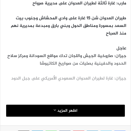
مارب: غارة ثالثة لطيران العدوان على مديرية صرواح
طيران العدوان شن 15 غارة على وادي المحشاش وجنوب بيت
السعد بمسورة ومناطق الحول وبني بارق ومبدعة بمديرية نهم
منذ الصباح
عاجل
جيزان: صاروخية الجيش واللجان تدك مواقع السودانة ومركز سلاح
الحدود والدفينية بصليات من صواريخ الكاتيوشا
جيزان: غارة لطيران العدوان السعودي الأمريكي على جبل الدود
اظهر المزيد
لينكدإن
بينتيريست
واتساب
تيلقرام
مشاركة عبر البريد