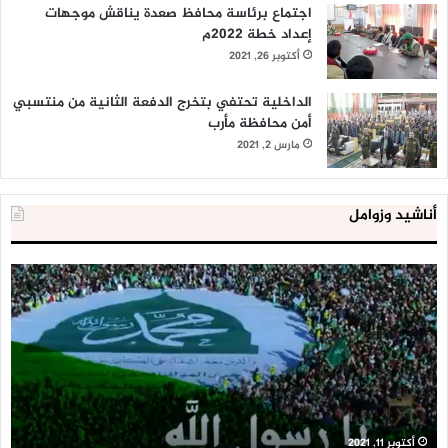
اجتماع برئاسة محافظ صعدة يناقش موجهات
إعداد خطة 2022م
أكتوبر 26, 2021
الداخلية تحتفي بتخرج الدفعة الثانية من منتسبي
أمن محافظة مأرب
مارس 2, 2021
أناشيد وزوامل
العدو
ا
الإسرائيلي
ا
اعتقل
ت
543
إ
طفلا
‘
فلسطينيا
ك
خلال
ل
2020
ا
يناير 31, 2021