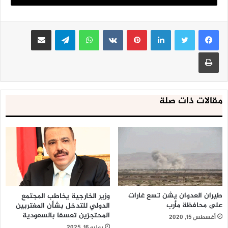
لينكدإن
بينتيريست
واتساب
تيلقرام
مشاركة عبر البريد
طباعة
مقالات ذات صلة
طيران العدوان يشن تسع غارات
وزير الخارجية يخاطب المجتمع
على محافظة مأرب
الدولي للتدخل بشأن المغتربين
المحتجزين تعسفا بالسعودية
أغسطس 15, 2020
يوليو 16, 2025