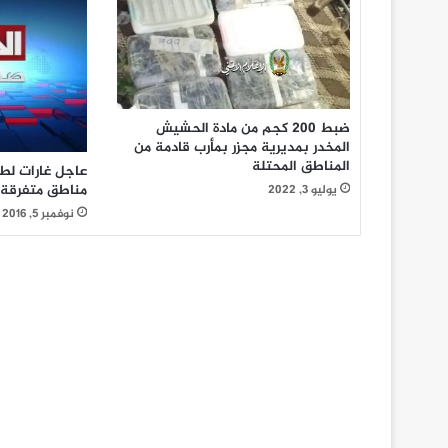
ضبط 200 كجم من مادة الحشيش
المخدر بمديرية مجزر بمأرب قادمة من
المناطق المحتلة
عاجل غارات لطي
مناطق متفرقةم
يوليو 3, 2022
نوفمبر 5, 2016