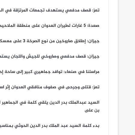
تعز: قصف مدفعي يستهدف تجمعات المرتزقة في ال
صعدة: 5 غارات لطيران العدوان على منطقة الملاحيط وغارتان على مديرية الظاهر
جيزان: إطلاق صاروخين من نوع الصرخة 3 على معسكري المعزاب والمجنة
جيزان: قصف مدفعي وصاروخي للجيش واللجان يسته
مراسلنا في صنعاء: توافد جماهيري كبير إلى ساحة إح
تعز: قتلى وجرحى في صفوف منافقي العدوان إثر است
السيد عبدالملك بدر الدين يلقي كلمة في الجماهير 
بن على
بدء كلمة السيد عبد الملك بدر الدين الحوثي بمناسب