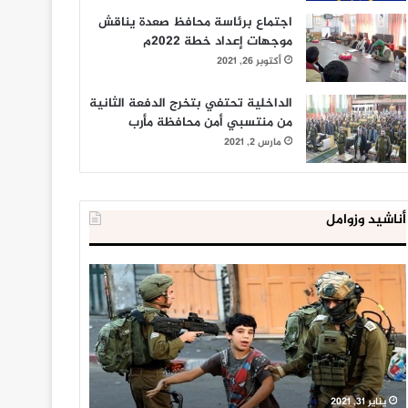
اجتماع برئاسة محافظ صعدة يناقش
موجهات إعداد خطة 2022م
أكتوبر 26, 2021
الداخلية تحتفي بتخرج الدفعة الثانية
من منتسبي أمن محافظة مأرب
مارس 2, 2021
أناشيد وزوامل
العدو
الداخلية
الإسرائيلي
المصرية
اعتقل
تعلن
543
إحباط
طفلا
‘مخطط
فلسطينيا
كبير’
خلال
للإخوان
يناير 31, 2021
يوليو 23, 2020
2020
المسلمين