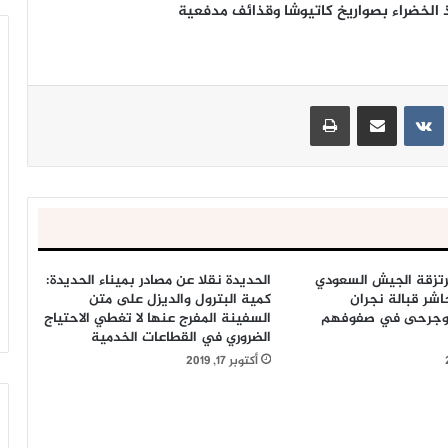
الخضراء بصواريخ كاتيوشا وقذائف مدفعية
ينتيريست
مشاركة عبر البريد
طباعة
رتزقة الجيش السعودي
الحديدة نقلا عن مصادر بميناء الحديدة:
اشر قبالة نجران
كمية البترول والديزل على متن
وجرحى في صفوفهم
السفينة المفرج عنها لا تغطي الاحتياج
الضروري في القطاعات الخدمية
أكتوبر 17, 2019