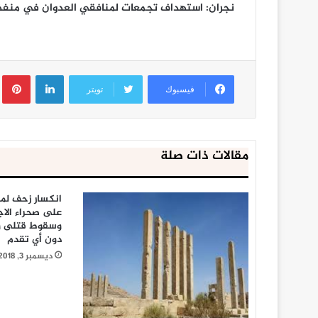
نجران: استهداف تجمعات لمنافقي العدوان في منفذ 
لينكدإن
ب
فيسبوك
تويتر
مقالات ذات صلة
انكسار زحف لم
على صحراء الاج
وسقوط قتلى 
دون أي تقدم
ديسمبر 3, 2018