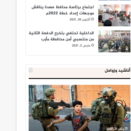
اجتماع برئاسة محافظ صعدة يناقش
موجهات إعداد خطة 2022م
أكتوبر 26, 2021
الداخلية تحتفي بتخرج الدفعة الثانية
من منتسبي أمن محافظة مأرب
مارس 2, 2021
أناشيد وزوامل
العدو
الداخلية
الإسرائيلي
المصرية
اعتقل
تعلن
543
إحباط
طفلا
‘مخطط
فلسطينيا
كبير’
خلال
للإخوان
يناير 31, 2021
يوليو 23, 2020
2020
المسلمين