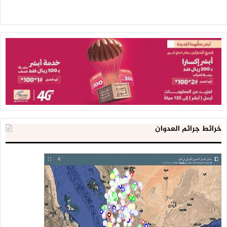
وإعادة الأعمار والتعويضات ، وقضية الأسرى والمفقودين
والموضوعين تحت الإقامة الجبرية ، بالإضافة إلى بعض مرجعيات
العملية السياسية الانتقالية المتوافق عليها كدستور الجمهورية
اليمنية واتفاق السلم والشراكة التي شأنها شأن مخرجات الحوار
الوطني المتوافق عليها ، ومبدأ التوافق وعدم ذكره في الكثير من
القضايا التي تتطلب التوافق.
وعليه وانطلاقاً مما ذكر أعلاه فإننا نؤكد أن الأفكار المقترحة في
الورقة المقدمة من قبل المبعوث الأممي كأرضية للنقاش خلال
المرحلة القادمة والذي يعتزم تدشينه خلال هذا الأسبوع بدءا
خرائط جرائم العدوان
بمجيئه الى العاصمة صنعاء من جديد خلال الأيام القادمة حسب
طلبه – نؤكد أنها في نفس الوقت الذي يمكن اعتبارها أرضية
للنقاش فإنها تتضمن اختلالات جوهرية سواءً في إطارها العام أو
تفاصيلها أو تراتيبتها الزمنية كما أوضحنا أعلاه.
ختاماً نسأل الله أن يرحم شهداءنا الأبرار ، وأن يشفي الجرحى
والمصابين ، وان ينصر شعبنا المظلوم .
صنعاء – يوم الأحد بتاريخ 29/محرم/1438ه
الموافق 30/أكتوبر/2016م