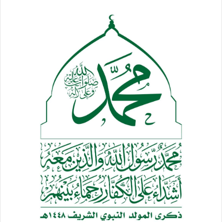
بالإشراف والمتابعة والرقابة على تنفيذ مخرجات مؤتمر الحوار
الوطني المتوافق عليها يجب أن يتم إصلاح اختلالاتها أولا سواء
على مستوى التشكيل أو الإنشاء أو غيرهما ، كما نؤكد أن أسماء
أعضاء الحكومة وإقرارها هو من اختصاص الجهات المرشحة المعنية ،
وفيما يتعلق بالحوار السياسي المذكور في الورقة فإننا نؤكد أنه
يجب أن يستأنف من النقطة التي توقف عندها في موفنبيك
نتيجة العدوان ، مشيرين إلى أن بعض المواضيع التي اعتمدتها
الورقة في هذا الشأن مختلة وغير مقبولة مثل ما أسماه بوضع
اللمسات الأخيرة على مسودة الدستور كون الحوار اللاحق ليس
معنياً بإنجاز هذه المهمة المذكورة تحديداً ، وكذلك ما أسماه
بتطوير برنامج العدالة الإنتقالية ، هذا إلى غير ذلك من الاختلالات
والملاحظات.
كما تجاهلت الورقة أيضا عددا من القضايا الأساسية والهامة منها
على سبيل المثال لا الحصر الوحدة اليمنية ، واحترام سيادة اليمن
واستقلال قراره بعيداً عن الوصاية الخارجية ، وانسحاب القوات
الأجنبية ، وكذلك التصدي لخطر القاعدة وداعش بينما تبنت
اتهامات باطلة ومخاطر غير واقعية حسب توجهات طرف العدوان ،
كما تجاهلت رفع اليمن من تحت الفصل السابع ، وإلغاء العقوبات ،