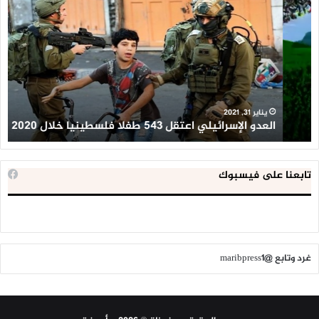
الإسرائيلي
ال
اعتقل
تع
543
إح
طفلا
‘م
فلسطينيا
كبي
خلال
للإ
2020
ال
ا
يناير 31, 2021
العدو الإسرائيلي اعتقل 543 طفلا فلسطينيا خلال 2020
ا
تابعنا على فيسبوك
غرد وتابع @maribpress1