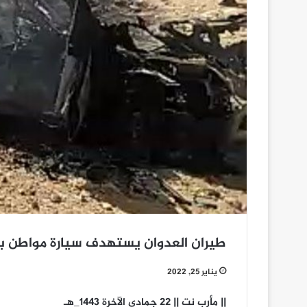
طيران العدوان يستهدف سيارة مواطن بم
يناير 25, 2022
|| مأرب نت || 22 جمادى الآخرة 1443_هـ