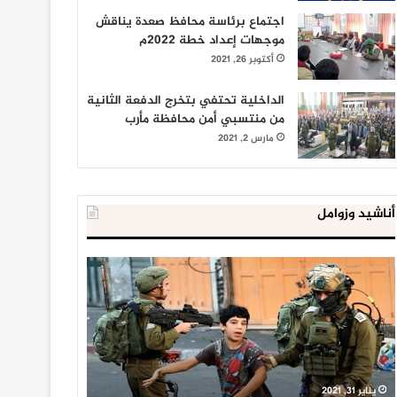
اجتماع برئاسة محافظ صعدة يناقش
موجهات إعداد خطة 2022م
أكتوبر 26, 2021
الداخلية تحتفي بتخرج الدفعة الثانية
من منتسبي أمن محافظة مأرب
مارس 2, 2021
أناشيد وزوامل
العدو
الداخلية
الإسرائيلي
المصرية
اعتقل
تعلن
543
إحباط
طفلا
‘مخطط
فلسطينيا
كبير’
خلال
للإخوان
يناير 31, 2021
يوليو 23, 2020
2020
المسلمين