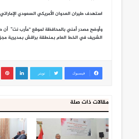
استهدف طيران العدوان الأمريكي السعودي الإماراتي
وأوضح مصدر أمني بالمحافظة لموقع “مأرب نت” أن ط
الشريف في الخط العام بمنطقة براقش بمديرية مجزر، 
لينكدإن
ب
فيسبوك
تويتر
مقالات ذات صلة