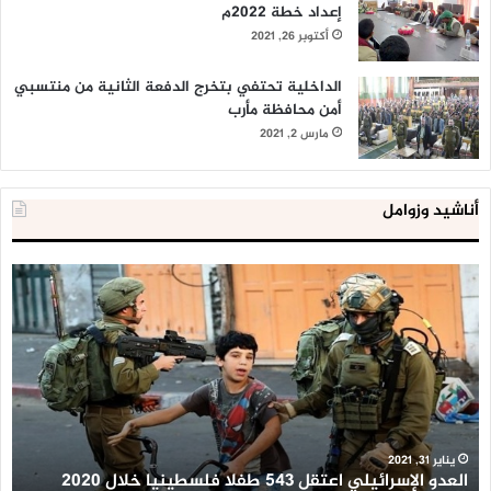
إعداد خطة 2022م
أكتوبر 26, 2021
الداخلية تحتفي بتخرج الدفعة الثانية من منتسبي
أمن محافظة مأرب
مارس 2, 2021
أناشيد وزوامل
العدو
الد
الإسرائيلي
ال
اعتقل
تع
543
إح
طفلا
‘م
فلسطينيا
كبي
خلال
للإ
2020
ال
ا
يناير 31, 2021
العدو الإسرائيلي اعتقل 543 طفلا فلسطينيا خلال 2020
ا