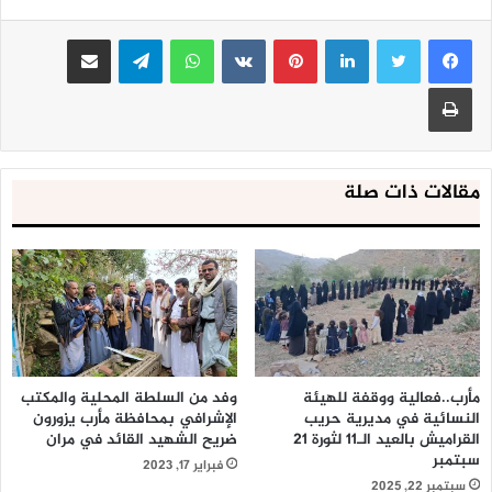
لينكدإن
بينتيريست
واتساب
تيلقرام
مشاركة عبر البريد
طباعة
مقالات ذات صلة
مأرب..فعالية ووقفة للهيئة
وفد من السلطة المحلية والمكتب
النسائية في مديرية حريب
الإشرافي بمحافظة مأرب يزورون
القراميش بالعيد الـ11 لثورة 21
ضريح الشهيد القائد في مران
سبتمبر
فبراير 17, 2023
سبتمبر 22, 2025