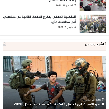
إعداد خطة 2022م
أكتوبر 26, 2021
الداخلية تحتفي بتخرج الدفعة الثانية من منتسبي
أمن محافظة مأرب
مارس 2, 2021
أناشيد وزوامل
العدو
الد
الإسرائيلي
ال
اعتقل
تع
543
إح
طفلا
‘م
فلسطينيا
كبي
خلال
للإ
2020
ال
ا
يناير 31, 2021
العدو الإسرائيلي اعتقل 543 طفلا فلسطينيا خلال 2020
ا