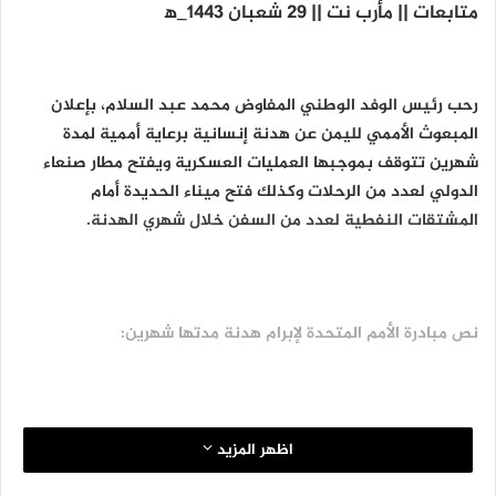
متابعات || مأرب نت || 29 شعبان 1443_ه‍
رحب رئيس الوفد الوطني المفاوض محمد عبد السلام، بإعلان
المبعوث الأممي لليمن عن هدنة إنسانية برعاية أممية لمدة
شهرين تتوقف بموجبها العمليات العسكرية ويفتح مطار صنعاء
الدولي لعدد من الرحلات وكذلك فتح ميناء الحديدة أمام
المشتقات النفطية لعدد من السفن خلال شهري الهدنة.
نص مبادرة الأمم المتحدة لإبرام هدنة مدتها شهرين:
إدراكا للاستعجال اللازم لخفض تصعيد العنف ولمعالجة الاحتياجات
اظهر المزيد
الإنسانية والاقتصادية سوف ينفذ الأطراف هدنة مدتها شهرين تبدأ