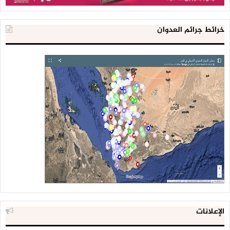
خرائط جرائم العدوان
– سوف يعين الأطراف ضباط ارتباط مخولين للعمل مع مكتب
المبعوث الخاص للأمين العام للأمم المتحدة إلى اليمن على جميع
جوانب الهدنة بما فيها الجوانب العسكرية لدعم الامتثال للهدنة
واحترامها ومع أنه لن تكون هناك مراقبة مستقلة سوف يقدم
مكتب المبعوث الخاص للأمين العام للأمم المتحدة إلى اليمن دعم
التنسيق الذي يطلبه الأطراف للمساعدة في تنفيذ الهدنة.
– الهدنة قابلة للتمديد بموافقة الأطراف.
الإعلانات