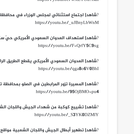
?شاهد| اجتماع استثنائي لمجلس الوزراء في محافظة الحديدة 
https://youtu.be/_uJBnyLbWnM
?شاهد| استهداف العدوان السعودي الأمريكي حيّ سكني 
https://youtu.be/F-QrfY5C9xg
?شاهد| العدوان السعودي الأمريكي يقطع الطريق الرابط بي
https://youtu.be/qga8o6V0BhI
?شاهد| المسيرة تزور المرابطين في الصلو بمحافظة تعز 10-11-6
https://youtu.be/95OjBMO-pu4
?شاهد| تشييع كوكبة من شهداء الجيش واللجان الشعبية في
https://youtu.be/_S3YK0DZMlY
?شاهد| تطهير أبطال الجيش واللجان الشعبية مواقع من من