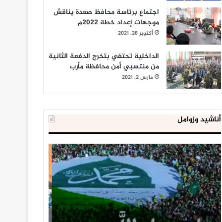
اجتماع برئاسة محافظ صعدة يناقش
موجهات إعداد خطة 2022م
أكتوبر 26, 2021
الداخلية تحتفي بتخرج الدفعة الثانية
من منتسبي أمن محافظة مأرب
مارس 2, 2021
أناشيد وزوامل
العدو
الداخلية
الإسرائيلي
المصرية
اعتقل
تعلن
543
إحباط
طفلا
‘مخطط
فلسطينيا
كبير’
خلال
للإخوان
يناير 31, 2021
يوليو 23, 2020
2020
المسلمين