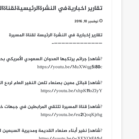
تقارير اخباريةفي النشرةالرئيسيةلقناةا
نوفمبر 10, 2016
تقارير إخبارية في النشرة الرئيسة لقناة المسيرة
—————————————-
?شاهد| جرائم يرتكبها العدوان السعودي الأمريكي بحق الم
https://youtu.be/MuXWqg5i80c
?شاهد| قبائل معين بصنعاء تلعن النفير العام لردع العدوا
https://youtu.be/xhpK11oZIyY
?شاهد| قناة المسيرة تلتقي المرابطين في جبهات خب وال
https://youtu.be/eu2QoqKjrhg
?شاهد| نفير أبناء صنعاء القديمة ومديرية السبعين لردع الع
https://youtu.be/wXEYOtFA1aI