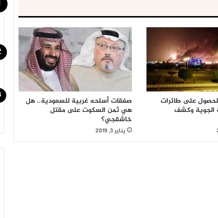
لحصول على طائرات
صفقات أسلحه غربية للسعودیة.. هل
ة الجوية وكشف
هي ثمن السكوت على مقتل
خاشقجي؟
يناير 3, 2019