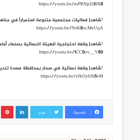
https://youtu.be/mPRNpZt5fR8
?شاهد| فعاليات مجتمعية متنوعة استمراراً في مناهضة العد
https://youtu.be/NsK8ocMeUqA
?شاهد| وقفة احتجاجية للهيئة النسائية بصنعاء أمام مبنى ا
https://youtu.be/1CC0ov__V80
?شاهد| وقفة نسائية في سحار بمحافظة صعدة تنديداً بجرائم
https://youtu.be/zfkOyhSt5eM
لينكدإن
ب
فيسبوك
تويتر