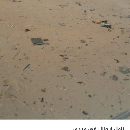
زامل ابطال فى ميدي