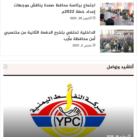
اجتماع برئاسة محافظ صعدة يناقش موجهات
إعداد خطة 2022م
أكتوبر 26, 2021
الداخلية تحتفي بتخرج الدفعة الثانية من منتسبي
أمن محافظة مأرب
مارس 2, 2021
أناشيد وزوامل
شركة
الع
النفط
ال
تحذر
يع
من
لإق
خطورة
9
تخزين
آلا
المشتقات
وح
النفطية
اس
عل
يوليو 18, 2020