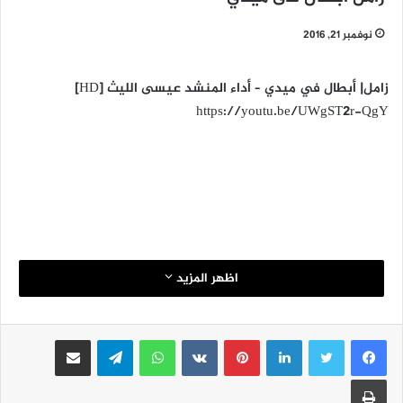
نوفمبر 21, 2016
زامل| أبطال في ميدي – أداء المنشد عيسى الليث [HD]
https://youtu.be/UWgST2r-QgY
اظهر المزيد
لينكدإن
بينتيريست
واتساب
تيلقرام
مشاركة عبر البريد
طباعة