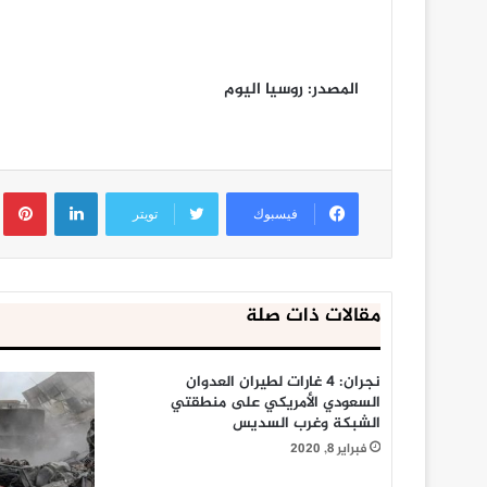
المصدر: روسيا اليوم
لينكدإن
ب
فيسبوك
تويتر
مقالات ذات صلة
نجران: 4 غارات لطيران العدوان
السعودي الأمريكي على منطقتي
الشبكة وغرب السديس
فبراير 8, 2020