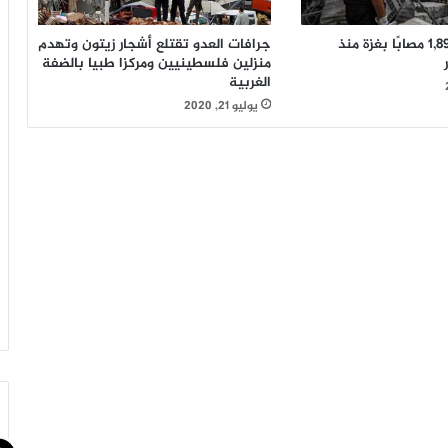
692 شهيدًا و1,895 مصابًا بغزة منذ
جرافات العدو تقتلع أشجار زيتون وتهدم
منزلين فلسطينيين ومركزا طبيا بالضفة
الغربية
يوليو 21, 2020