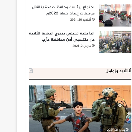
اجتماع برئاسة محافظ صعدة يناقش
موجهات إعداد خطة 2022م
أكتوبر 26, 2021
الداخلية تحتفي بتخرج الدفعة الثانية
من منتسبي أمن محافظة مأرب
مارس 2, 2021
أناشيد وزوامل
العدو
الداخلية
الإسرائيلي
المصرية
اعتقل
تعلن
543
إحباط
طفلا
‘مخطط
فلسطينيا
كبير’
خلال
للإخوان
يناير 31, 2021
يوليو 23, 2020
2020
المسلمين