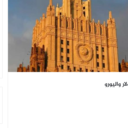
 واليورو