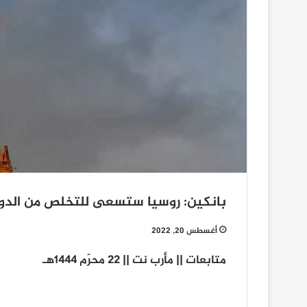
بانكين: روسيا ستسعى للتخلص من الدولار
أغسطس 20, 2022
متابعات || مأرب نت || 22 محرّم 1444هـ