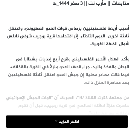
متابعات || مأرب نت || 3 صفر 1444_ه‍
أصيب أربعة فلسطينيين برصاص قوات العدو الصهيوني، واعتقل
ثلاثة آخرين، اليوم الثلاثاء، إثر اقتحامها قرية روجيب شرقي نابلس
شمال الضفة الغربية.
وأكد الهلال الأحمر الفلسطيني وقوع أربع إصابات بشظايا في
البطن والفخذ واليد، جراء قصف العدو منزلاً في القرية بالقذائف،
فيما قالت مصادر محلية إن جيش العدو اعتقل ثلاثة فلسطينيين
بعد محاصرة المنزل ذاته.
من جهتها، ذكرت القناة /14/ العبرية، أن “قوات الجيش الإسرائيلي
حاصرت منزلاً لعائلة الصالحي في قرية روجيب، قبل أن تقوم
بإطلاق صواريخ عليه”.
اظهر المزيد
وأشارت القناة إلى أن “مسلحين فلسطينيين أطلقوا النار بكثافة