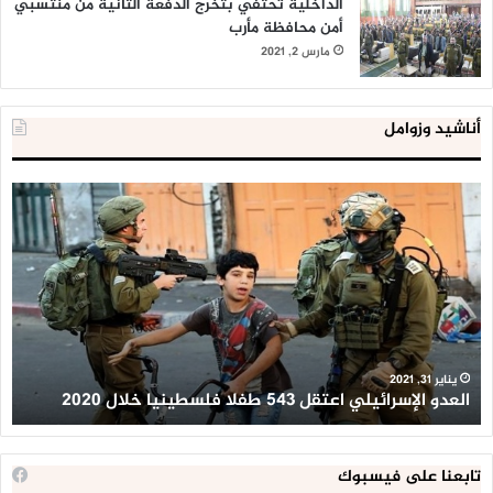
الداخلية تحتفي بتخرج الدفعة الثانية من منتسبي
أمن محافظة مأرب
مارس 2, 2021
أناشيد وزوامل
العدو
الد
الإسرائيلي
ال
اعتقل
تع
543
إح
طفلا
‘م
فلسطينيا
كبي
خلال
للإ
2020
ال
ا
يناير 31, 2021
العدو الإسرائيلي اعتقل 543 طفلا فلسطينيا خلال 2020
ا
تابعنا على فيسبوك