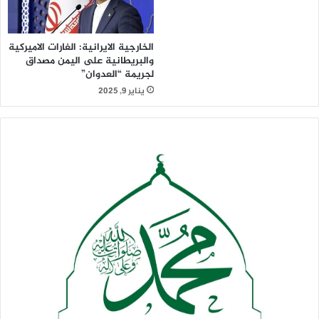
الخارجية الايرانية: الغارات الاميركية
والبريطانية على اليمن مصداق
لجريمة “العدوان”
يناير 9, 2025