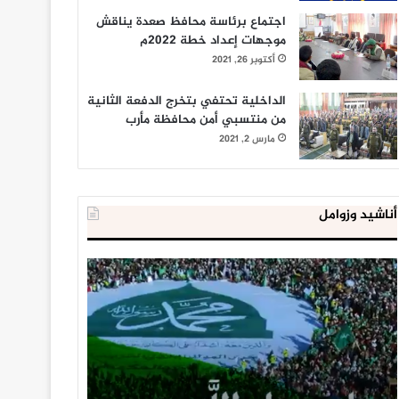
اجتماع برئاسة محافظ صعدة يناقش
موجهات إعداد خطة 2022م
أكتوبر 26, 2021
الداخلية تحتفي بتخرج الدفعة الثانية
من منتسبي أمن محافظة مأرب
مارس 2, 2021
أناشيد وزوامل
العدو
الداخلية
الإسرائيلي
المصرية
اعتقل
تعلن
543
إحباط
طفلا
‘مخطط
فلسطينيا
كبير’
خلال
للإخوان
يناير 31, 2021
يوليو 23, 2020
2020
المسلمين