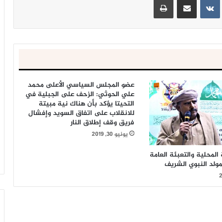
عضو المجلس السياسي الأعلى محمد
علي الحوثي: الزحف على الجبلية في
التحيتا يؤكد بأن هناك نية مبيتة
للانقلاب على اتفاق السويد وإفشال
فريق وقف إطلاق النار
يونيو 30, 2019
المحلية والتعبئة العامة
مولد النبوي الشريف