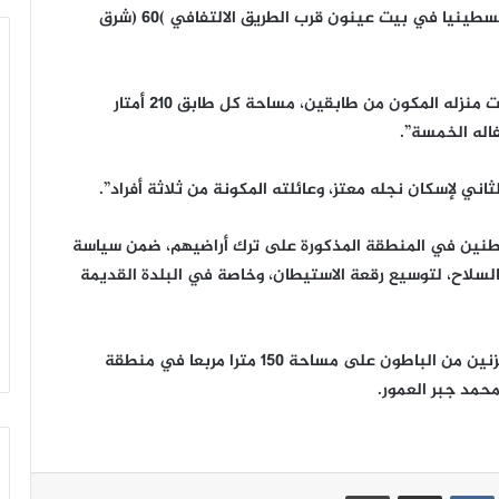
هدمت قوات العدو الإسرائيلي ، اليوم الإثنين، منزلا فلسطينيا في بيت عينون قرب الطريق الالتفافي )60 (شرق
وقال مالك المنزل هشام عيدة، إن آليات الاحتلال هدمت منزله المكون من طابقين، مساحة كل طابق 210 أمتار
اله الخمسة”.
ني لإسكان نجله معتز، وعائلته المكونة من ثلاثة أفراد”.
مواطنين في المنطقة المذكورة على ترك أراضيهم، ضمن سياسة
لسلاح، لتوسيع رقعة الاستيطان، وخاصة في البلدة القديمة
وكانت قوات الاحتلال قد هدمت صباح اليوم منزلا ومخزنين من الباطون على مساحة 150 مترا مربعا في منطقة
حمد جبر العمور.
ينتيريست
مشاركة عبر البريد
طباعة