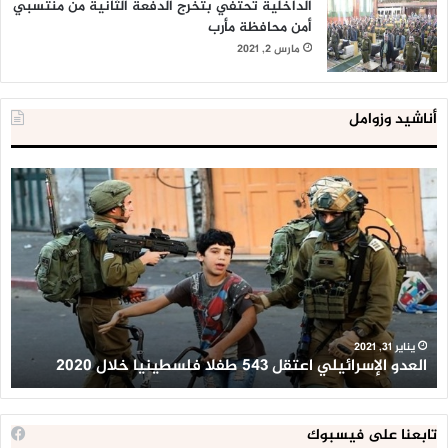
الداخلية تحتفي بتخرج الدفعة الثانية من منتسبي
أمن محافظة مأرب
مارس 2, 2021
أناشيد وزوامل
العدو
الد
الإسرائيلي
ال
اعتقل
تع
543
إح
طفلا
‘م
فلسطينيا
كبي
خلال
للإ
2020
ال
ا
يناير 31, 2021
العدو الإسرائيلي اعتقل 543 طفلا فلسطينيا خلال 2020
ا
تابعنا على فيسبوك