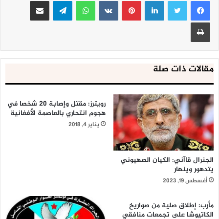
لينكدإن
بينتيريست
واتساب
تيلقرام
مشاركة عبر البريد
طباعة
مقالات ذات صلة
رويترز: مقتل وإصابة 20 شخصا في
هجوم انتحاري بالعاصمة الأفغانية
يناير 4, 2018
الجنرال قاآني: الكيان الصهيوني
يتدهور وينهار
أغسطس 19, 2023
مأرب: إطلاق صلية من صواريخ
الكاتيوشا على تجمعات منافقي