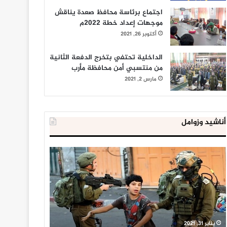
اجتماع برئاسة محافظ صعدة يناقش
موجهات إعداد خطة 2022م
أكتوبر 26, 2021
الداخلية تحتفي بتخرج الدفعة الثانية
من منتسبي أمن محافظة مأرب
مارس 2, 2021
أناشيد وزوامل
العدو
الداخلية
الإسرائيلي
المصرية
اعتقل
تعلن
543
إحباط
طفلا
‘مخطط
فلسطينيا
كبير’
خلال
للإخوان
يناير 31, 2021
يوليو 23, 2020
2020
المسلمين