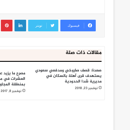
لينكدإن
ب
فيسبوك
تويتر
مقالات ذات صلة
صعدة: قصف صاروخي ومدفعي سعودي
يستهدف قرى آهلة بالسكان في
العشرات في موا
مديرية شدا الحدودية
بمنطقة المجا
نوفمبر 23, 2018
نوفمبر 8, 2017