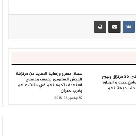
ينتيريست
مشاركة عبر البريد
طباعة
حجة: مصرع وإصابة العديد من مرتزقة
مصرع ما يزيد على 25 مرتزق وجرح
الجيش السعودي بقصف مدفعي
قع عيدة و المنارة
استهدف تجمعاتهم في مثلث عاهم
وحة بجبهة نهم
وغرب حيران
نوفمبر 23, 2018