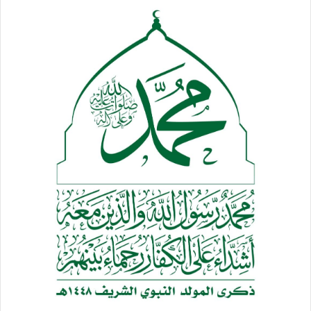
وفي الجانب الصحي أفاد بأن اليمن يسجل أعلى معدلات وفيات
للأطفال في الشرق الأوسط، حيث يموت نحو 60 طفلاً من بين كل
1000 مولود، إضافة إلى وفاة 52 ألف طفل سنويا مايعني وفاة طفل
كل عشر دقائق، بحسب الإحصائيات.
كذلك أدى الحصار إلى زيادة معدلات سوء التغذية حيث ارتفعت
خلال العامين الماضيين إلى ستة ملايين شخص، من 3.6 ملايين،
بزيادة قدرها 66 بالمئة فيما تم تسجيل أكثر من 2.3 مليون طفل
دون الخامسة يعانون من سوء التغذية و632 ألف طفل من سوء
التغذية الحاد الوخيم المهدد لحياتهم بالوفاة خلال العام الحالي ،
بالإضافة إلى أن هناك أكثر من 1.5 مليون امرأة من الحوامل
والمرضعات يعانين من سوء التغذية منهن 650 ألفاً و495 امرأة
مصابات بسوء التغذية المتوسط.
في حين أن امرأة وستة مواليد يموتون كل ساعتين بسبب
المضاعفات أثناء فترة الحمل أو أثناء الولادة، ويقدر عدد النساء
اللاتي يمكن أن يفقدن حياتهن أثناء الحمل أو الولادة بـ 17 ألف
امرأة تقريباً.