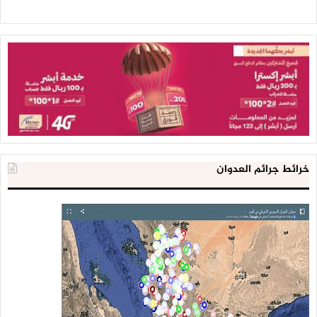
وتابع البيان أن 51% فقط من المرافق الصحية تعمل في اليمن و
كذلك مايقارب من 70% من أدوية الولادة غير متوفرة بسبب الحصار
ومنع تحالف العدوان إدخالها حيث يمكن تجنب أكثر من 50% من
وفيات المواليد في حال توفير الرعاية الصحية الأساسية .
ويقدر الاحتياج الفعلي للقطاع الصحي قرابة ألفي حضانة بينما
تتوفر حالياً 600 حضانة فقط ما يتسبب في وفاة 50% من المواليد
الخدج.
خرائط جرائم العدوان
ووفق التقرير بلغ عدد المصابين بمرض السرطان 35 ألف شخص،
بينهم أكثر من ألف طفل، وبلغ عدد مرضى التشوهات القلبية
للأطفال أكثر من ثلاثة آلاف طفل بحاجة للسفر للعلاج في الخارج.
وفيما يتعلق بالأمراض الوبائية، فقد وصل عدد حالات الإصابة إلى
نحو 4.5 ملايين في أمانة العاصمة والمحافظات منها 226 حالة
إصابة بشلل الأطفال، ومليون و136 ألفاً و 360 حالة بالملاريا، و 14