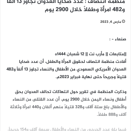
منظمة انتصاف : عدد ضحايا العدوان تجاوز 13 ألفاً
و482 امرأة وطفلاً خلال 2900 يوم
مارس 4, 2023
صنعاء – :
||متابعات || مأرب نت || ١٢ شعبان 1444ه
أفادت منظمة انتصاف لحقوق المرأة والطفل، أن عدد ضحايا
العدوان الأمريكي السعودي من الأطفال والنساء تجاوز 13 ألفاً و482
قتيلاً وجريحاً حتى نهاية فبراير 2023م.
وذكرت المنظمة في تقرير حول انتهاكات تحالف العدوان بحق
أطفال ونساء اليمن خلال 2900 يوم، أن عدد القتلى من النساء
والأطفال بلغ ستة آلاف و328 قتيلاً منهم ألفان و440 امرأة وثلاثة
آلاف و888 طفلاً.
فيما بلغ عدد الجرحى من النساء والأطفال سبعة آلاف و154 جريحاً،