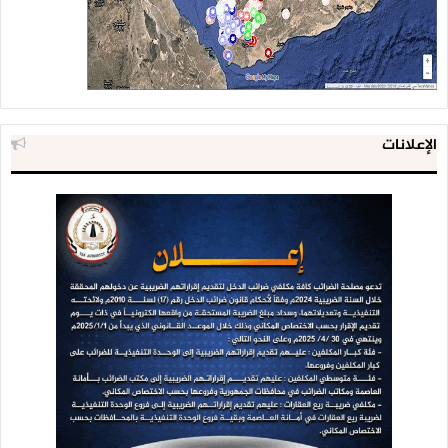
ألفاً و 508 حالات اشتباه بالكوليرا، إضافة إلى وفاة 15 طفلا وإصابة
1400 آخرين بالحصبة في 7 محافظات خلال عام 2022م .
وبلغ عدد مرضى الفشل الكلوي أكثر من خمسة آلاف مهددون
بالوفاة بسبب العدوان و الحصار.
الإعلانات
و حملت المنظمة، تحالف العدوان بقيادة أمريكا والسعودية
المسؤولية عن كل الجرائم والانتهاكات بحق المدنيين خاصة النساء
والأطفال، على مدى 2900 يوم، مطالبة المجتمع الدولي
والمنظمات الأممية والهيئات الحقوقية والإنسانية بتحمّل
المسؤولية القانونية والإنسانية تجاه الانتهاكات، والمجازر البشعة
التي تحدث بحق المدنيين .
ودعت أحرار العالم إلى التحرّك الفعّال والإيجابي لإيقاف العدوان
وحماية المدنيين، وتشكيل لجنة دولية مستقلة للتحقيق في
كافة الجرائم المرتكبة بحق الشعب اليمني، ومحاسبة كل من يثبت
تورّطه فيها.