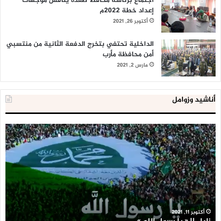
اجتماع برئاسة محافظ صعدة يناقش موجهات
إعداد خطة 2022م
أكتوبر 26, 2021
الداخلية تحتفي بتخرج الدفعة الثانية من منتسبي
أمن محافظة مأرب
مارس 2, 2021
أناشيد وزوامل
العدو
الد
الإسرائيلي
ال
اعتقل
تع
543
إح
طفلا
‘م
فلسطينيا
كبي
خلال
للإ
2020
ال
ا
يناير 31, 2021