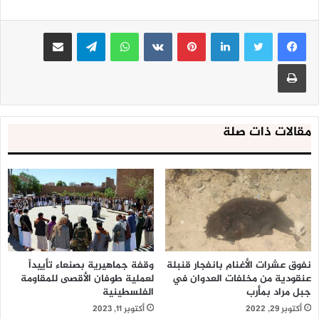
بدوره أشار مدير إدارة التوعية والتأهيل بمكتب هيئة الزكاة حسين
السقاف، الى ان الحملة تتضمن توزيع بروشورات وملصقات في
لينكدإن
بينتيريست
واتساب
تيلقرام
مشاركة عبر البريد
الأسواق والمحال التجارية، إضافة إلى تنفيذ برامج توعوية متنوعة
والاستماع لشكاوى المكلفين وحلها.
طباعة
مقالات ذات صلة
نفوق عشرات الأغنام بانفجار قنبلة
وقفة جماهيرية بصنعاء تأييداً
عنقودية من مخلفات العدوان في
لعملية طوفان الأقصى للمقاومة
جبل مراد بمأرب
الفلسطينية
أكتوبر 29, 2022
أكتوبر 11, 2023