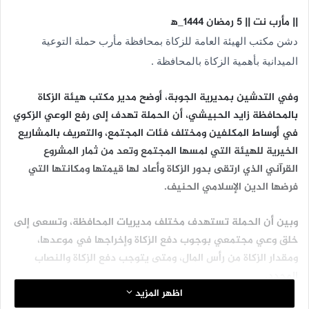
|| مأرب نت || 5 رمضان 1444_ه‍
دشن مكتب الهيئة العامة للزكاة بمحافظة مأرب حملة التوعية
الميدانية بأهمية الزكاة بالمحافظة .
وفي التدشين بمديرية الجوبة، أوضح مدير مكتب هيئة الزكاة
بالمحافظة زايد الحبيشي، أن الحملة تهدف إلى رفع الوعي الزكوي
في أوساط المكلفين ومختلف فئات المجتمع، والتعريف بالمشاريع
الخيرية للهيئة التي لمسها المجتمع وتعد من ثمار المشروع
القرآني الذي ارتقى بدور الزكاة وأعاد لها قيمتها ومكانتها التي
فرضها الدين الإسلامي الحنيف.
وبين أن الحملة تستهدف مختلف مديريات المحافظة، وتسعى إلى
خلق وعي مجتمعي بوجوب دفع الزكاة وإخراجها في موعدها،
ومقدار الزكاة من رأس المال، ومتى يتوجب دفع الزكاة والنصاب
المحدد.
اظهر المزيد